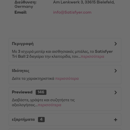
Διεύθυνση:
Am Lenkwerk 3, 33615 Bielefeld,
Germany
Email:
info@Satisfyer.com
Περιγραφή
Με 3 ισχυρά μοτέρ και αισθησιακές μπάλες, το Satisfyer
Tri Ball 2 διεγείρει την κλειτορίδα, τον...
περισσότερα
Ιδιότητες
Δείτε τα χαρακτηριστικά
περισσότερα
Previewed
146
Διαβάστε, γράψτε και συζητήστε τις
αξιολογήσεις...
περισσότερα
εξαρτήματα
4