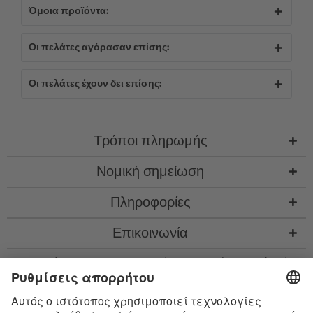
Όμοια προϊόντα:
Οι πελάτες αγόρασαν επίσης:
Οι πελάτες έχουν δει επίσης:
Τρόποι πληρωμής
Νομική σημείωση
Πληροφορίες
Επικοινωνία
* Όλες οι τιμές περιλ. νομιμ. ΦΠΑ προσθ.
έξοδα αποστολής
και εν ανάγκη έξοδα
παραλαβής, αν δεν περιγράφεται κάτι διαφορετικό
* Το λεκτικό σήμα Bluetooth® και τα λογότυπα είναι σήματα κατατεθέντα της
Bluetooth SIG, Inc. και η χρήση τέτοιων σημάτων από την Satisfyer GmbH