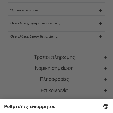
Όμοια προϊόντα:
Οι πελάτες αγόρασαν επίσης:
Οι πελάτες έχουν δει επίσης:
Τρόποι πληρωμής
Νομική σημείωση
Πληροφορίες
Επικοινωνία
* Όλες οι τιμές περιλ. νομιμ. ΦΠΑ προσθ.
έξοδα αποστολής
και εν ανάγκη έξοδα
παραλαβής, αν δεν περιγράφεται κάτι διαφορετικό
* Το λεκτικό σήμα Bluetooth® και τα λογότυπα είναι σήματα κατατεθέντα της