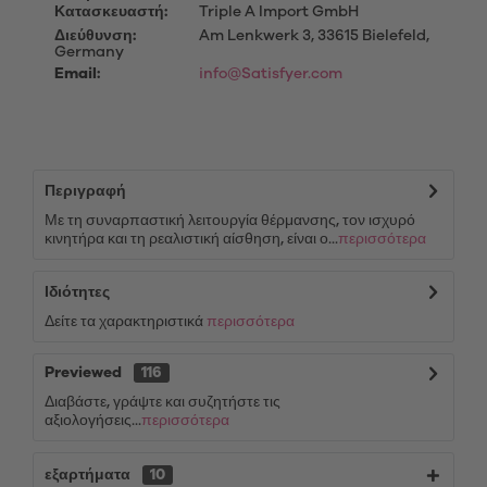
Κατασκευαστή:
Triple A Import GmbH
Διεύθυνση:
Am Lenkwerk 3, 33615 Bielefeld,
Germany
Email:
info@Satisfyer.com
Περιγραφή
Με τη συναρπαστική λειτουργία θέρμανσης, τον ισχυρό
κινητήρα και τη ρεαλιστική αίσθηση, είναι ο...
περισσότερα
Ιδιότητες
Δείτε τα χαρακτηριστικά
περισσότερα
Previewed
116
Διαβάστε, γράψτε και συζητήστε τις
αξιολογήσεις...
περισσότερα
εξαρτήματα
10