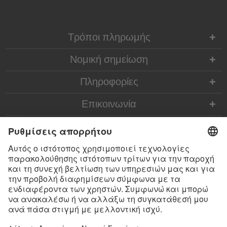
Τρόποι πληρωμής
Νομική σημείωση
Πληροφορίες
Επικοινωνία
* Όλες οι τιμές περιλ. νομιμ. ΦΠΑ προσθ.
έξοδα αποστολής
και εν ανάγκη έξοδα
παραλαβής, αν δεν περιγράφεται κάτι διαφορετικό
* Το λεκτικό σήμα Bluetooth® και τα λογότυπα είναι σήματα κατατεθέντα της
Bluetooth SIG, Inc. και η χρήση τέτοιων σημάτων από την Satisfyer GmbH
πραγματοποιείται κατόπιν παραχώρησης σχετικής άδειας.
Το Apple, το λογότυπο Apple και το Apple Watch είναι εμπορικά σήματα της
Apple Inc. Το Google Play και το λογότυπο του Google Play είναι εμπορικά
σήματα της Google LLC.