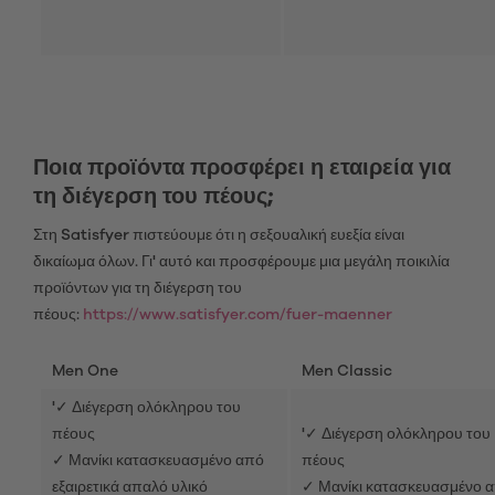
Ποια προϊόντα προσφέρει η εταιρεία για
τη διέγερση του πέους;
Στη Satisfyer πιστεύουμε ότι η σεξουαλική ευεξία είναι
δικαίωμα όλων. Γι' αυτό και προσφέρουμε μια μεγάλη ποικιλία
προϊόντων για τη διέγερση του
πέους:
https://www.satisfyer.com/fuer-maenner
Men One
Men Classic
'✓ Διέγερση ολόκληρου του
πέους
'✓ Διέγερση ολόκληρου του
✓ Μανίκι κατασκευασμένο από
πέους
εξαιρετικά απαλό υλικό
✓ Μανίκι κατασκευασμένο 