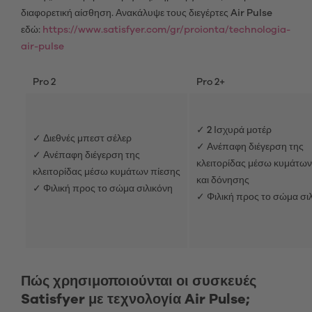
διαφορετική αίσθηση. Ανακάλυψε τους διεγέρτες Air Pulse
εδώ:
https://www.satisfyer.com/gr/proionta/technologia-
air-pulse
Pro 2
Pro 2+
✓ 2 Ισχυρά μοτέρ
✓ Διεθνές μπεστ σέλερ
✓ Ανέπαφη διέγερση της
✓ Ανέπαφη διέγερση της
κλειτορίδας μέσω κυμάτων
κλειτορίδας μέσω κυμάτων πίεσης
και δόνησης
✓ Φιλική προς το σώμα σιλικόνη
✓ Φιλική προς το σώμα σι
Πώς χρησιμοποιούνται οι συσκευές
Satisfyer με τεχνολογία Air Pulse;