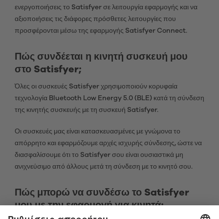
ενεργοποιήσεις το Satisfyer σε λειτουργία εφαρμογής και να
αξιοποιήσεις τις διάφορες πρόσθετες λειτουργίες που
προσφέρονται μέσω της εφαρμογής Satisfyer Connect.
Πώς συνδέεται η κινητή συσκευή μου
στο Satisfyer;
Όλες οι συσκευές Satisfyer χρησιμοποιούν κορυφαία
τεχνολογία Bluetooth Low Energy 5.0 (BLE) κατά τη σύνδεση
της κινητής συσκευής με τη συσκευή Satisfyer.
Οι συσκευές μας είναι κατασκευασμένες με γνώμονα το
απόρρητο και εφαρμόζουμε αρχές ισχυρής σύνδεσης, ώστε να
διασφαλίσουμε ότι το Satisfyer σου είναι ουσιαστικά μη
ανιχνεύσιμο από άλλους μετά τη σύνδεση με το κινητό σου.
Πώς μπορώ να συνδέσω το Satisfyer
μου με την εφαρμογή για κινητά;