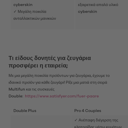
cyberskin
εξαιρετικά απαλό υλικό
✓ Μεγάλη ποικιλία
cyberskin
ανταλλακτικών μανικιών
Τι είδους δονητές για ζευγάρια
προσφέρει η εταιρεία;
Με μια μεγάλη ποικιλία προϊόντων για ζευγάρια, έχουμε το
ιδανικό προϊόν για κάθε ζευγάρι! Ρίξε μια ματιά στη σειρά
Multifun και τις συσκευές
Double:
https://www.satisfyer.com/fuer-paare
Double Plus
Pro 4 Couples
✓ Ανέπαφη διέγερση της
κλειτορίδας μέσω κυμάτων