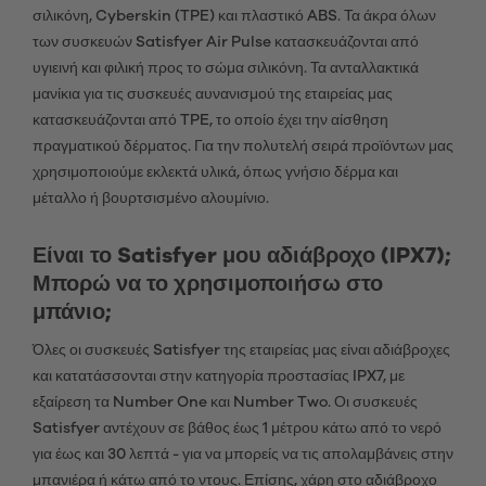
σιλικόνη, Cyberskin (TPE) και πλαστικό ABS. Τα άκρα όλων
των συσκευών Satisfyer Air Pulse κατασκευάζονται από
υγιεινή και φιλική προς το σώμα σιλικόνη. Τα ανταλλακτικά
μανίκια για τις συσκευές αυνανισμού της εταιρείας μας
κατασκευάζονται από TPE, το οποίο έχει την αίσθηση
πραγματικού δέρματος. Για την πολυτελή σειρά προϊόντων μας
χρησιμοποιούμε εκλεκτά υλικά, όπως γνήσιο δέρμα και
μέταλλο ή βουρτσισμένο αλουμίνιο.
Είναι το Satisfyer μου αδιάβροχο (IPX7);
Μπορώ να το χρησιμοποιήσω στο
μπάνιο;
Όλες οι συσκευές Satisfyer της εταιρείας μας είναι αδιάβροχες
και κατατάσσονται στην κατηγορία προστασίας IPX7, με
εξαίρεση τα Number One και Number Two. Οι συσκευές
Satisfyer αντέχουν σε βάθος έως 1 μέτρου κάτω από το νερό
για έως και 30 λεπτά - για να μπορείς να τις απολαμβάνεις στην
μπανιέρα ή κάτω από το ντους. Επίσης, χάρη στο αδιάβροχο