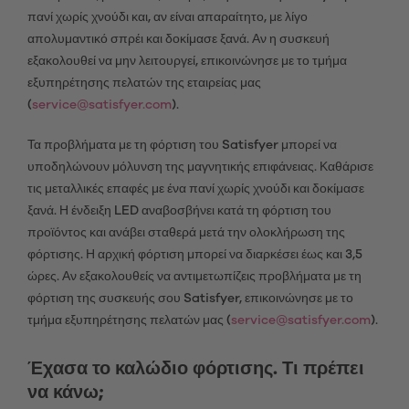
πανί χωρίς χνούδι και, αν είναι απαραίτητο, με λίγο
απολυμαντικό σπρέι και δοκίμασε ξανά. Αν η συσκευή
εξακολουθεί να μην λειτουργεί, επικοινώνησε με το τμήμα
εξυπηρέτησης πελατών της εταιρείας μας
(
service@satisfyer.com
).
Τα προβλήματα με τη φόρτιση του Satisfyer μπορεί να
υποδηλώνουν μόλυνση της μαγνητικής επιφάνειας. Καθάρισε
τις μεταλλικές επαφές με ένα πανί χωρίς χνούδι και δοκίμασε
ξανά. Η ένδειξη LED αναβοσβήνει κατά τη φόρτιση του
προϊόντος και ανάβει σταθερά μετά την ολοκλήρωση της
φόρτισης. Η αρχική φόρτιση μπορεί να διαρκέσει έως και 3,5
ώρες. Αν εξακολουθείς να αντιμετωπίζεις προβλήματα με τη
φόρτιση της συσκευής σου Satisfyer, επικοινώνησε με το
τμήμα εξυπηρέτησης πελατών μας (
service@satisfyer.com
).
Έχασα το καλώδιο φόρτισης. Τι πρέπει
να κάνω;