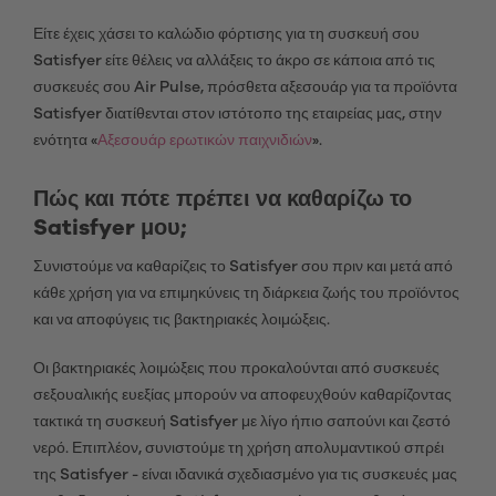
Είτε έχεις χάσει το καλώδιο φόρτισης για τη συσκευή σου
Satisfyer είτε θέλεις να αλλάξεις το άκρο σε κάποια από τις
συσκευές σου Air Pulse, πρόσθετα αξεσουάρ για τα προϊόντα
Satisfyer διατίθενται στον ιστότοπο της εταιρείας μας, στην
ενότητα «
Αξεσουάρ ερωτικών παιχνιδιών
».
Πώς και πότε πρέπει να καθαρίζω το
Satisfyer μου;
Συνιστούμε να καθαρίζεις το Satisfyer σου πριν και μετά από
κάθε χρήση για να επιμηκύνεις τη διάρκεια ζωής του προϊόντος
και να αποφύγεις τις βακτηριακές λοιμώξεις.
Οι βακτηριακές λοιμώξεις που προκαλούνται από συσκευές
σεξουαλικής ευεξίας μπορούν να αποφευχθούν καθαρίζοντας
τακτικά τη συσκευή Satisfyer με λίγο ήπιο σαπούνι και ζεστό
νερό. Επιπλέον, συνιστούμε τη χρήση απολυμαντικού σπρέι
της Satisfyer - είναι ιδανικά σχεδιασμένο για τις συσκευές μας