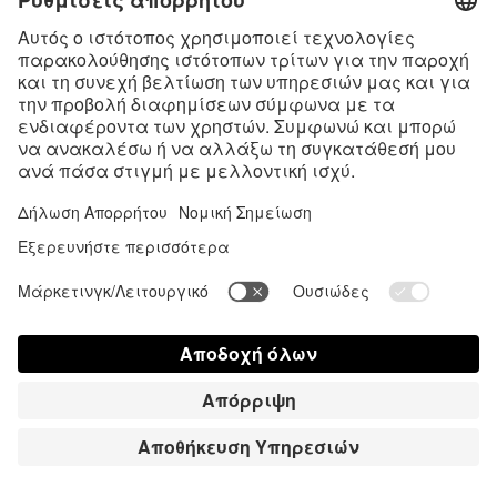
Ξεκίνησε τη συσκευή Satisfyer σε λειτουργία Bluetooth
κρατώντας πατημένο το κύριο κουμπί για 4 δευτερόλεπτα και
άφησέ το μόλις νιώσεις τον διπλό απτικό παλμό. Άνοιξε την
οθόνη «My Satisfyers» στην εφαρμογή Satisfyer Connect
και πάτησε για σύνδεση.
Πώς μπορώ να αποσυνδέσω τη
συσκευή μου Satisfyer;
Άνοιξε την ενότητα «My Satisfyers» και πατήστε το βέλος στη
δεξιά πλευρά της οθόνης δίπλα στη συσκευή Satisfyer που
θέλεις να αποσυνδέσεις. Κάνε κλικ στο «Forget device» για να
αποσυνδέσεις τη συσκευή.
Αν χρησιμοποιείς συσκευή iOS (iPhone, iPad), άνοιξε επίσης
το Bluetooth από το μενού Ρυθμίσεις της συσκευής σου.
Επίλεξε τη συσκευή Satisfyer και πάτα «Κατάργηση αυτής της
συσκευής» στο υπομενού.