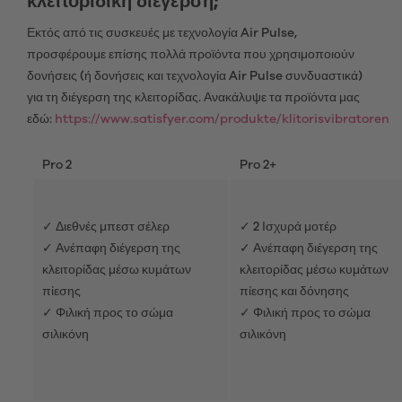
κλειτοριδική διέγερση;
Εκτός από τις συσκευές με τεχνολογία Air Pulse,
προσφέρουμε επίσης πολλά προϊόντα που χρησιμοποιούν
δονήσεις (ή δονήσεις και τεχνολογία Air Pulse συνδυαστικά)
για τη διέγερση της κλειτορίδας. Ανακάλυψε τα προϊόντα μας
εδώ:
https://www.satisfyer.com/produkte/klitorisvibratoren
Pro 2
Pro 2+
✓ Διεθνές μπεστ σέλερ
✓ 2 Ισχυρά μοτέρ
✓ Ανέπαφη διέγερση της
✓ Ανέπαφη διέγερση της
κλειτορίδας μέσω κυμάτων
κλειτορίδας μέσω κυμάτων
πίεσης
πίεσης και δόνησης
✓ Φιλική προς το σώμα
✓ Φιλική προς το σώμα
σιλικόνη
σιλικόνη