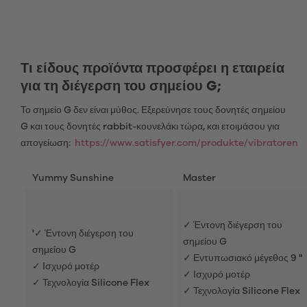
Τι είδους προϊόντα προσφέρει η εταιρεία
για τη διέγερση του σημείου G;
Το σημείο G δεν είναι μύθος. Εξερεύνησε τους δονητές σημείου
G και τους δονητές rabbit-κουνελάκι τώρα, και ετοιμάσου για
απογείωση:
https://www.satisfyer.com/produkte/vibratoren
Yummy Sunshine
Master
✓ Έντονη διέγερση του
'✓ Έντονη διέγερση του
σημείου G
σημείου G
✓ Εντυπωσιακό μέγεθος 9 "
✓ Ισχυρό μοτέρ
✓ Ισχυρό μοτέρ
✓ Τεχνολογία Silicone Flex
✓ Τεχνολογία Silicone Flex