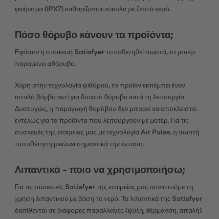
φινίρισμα (IPX7) καθαρίζονται εύκολα με ζεστό νερό.
Πόσο θόρυβο κάνουν τα προϊόντα;
Εφόσον η συσκευή Satisfyer τοποθετηθεί σωστά, το μοτέρ
παραμένει αθόρυβο.
Χάρη στην τεχνολογία ψιθύρου, το προϊόν εκπέμπει έναν
απαλό βόμβο αντί για δυνατό θόρυβο κατά τη λειτουργία.
Δυστυχώς, η παραγωγή θορύβου δεν μπορεί να αποκλειστεί
εντελώς για τα προϊόντα που λειτουργούν με μοτέρ. Για τις
συσκευές της εταιρείας μας με τεχνολογία Air Pulse, η σωστή
τοποθέτηση μειώνει σημαντικά την ένταση.
Λιπαντικά - ποιο να χρησιμοποιήσω;
Για τις συσκευές Satisfyer της εταιρείας μας συνιστούμε τη
χρήση λιπαντικού με βάση το νερό. Τα λιπαντικά της Satisfyer
διατίθενται σε διάφορες παραλλαγές (ψύξη, θέρμανση, απαλή)