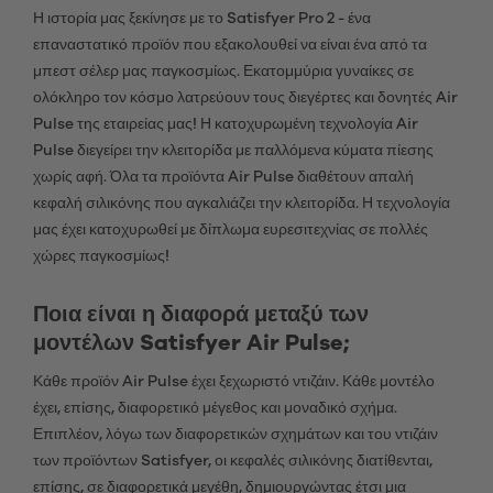
Η ιστορία μας ξεκίνησε με το Satisfyer Pro 2 - ένα
επαναστατικό προϊόν που εξακολουθεί να είναι ένα από τα
μπεστ σέλερ μας παγκοσμίως. Εκατομμύρια γυναίκες σε
ολόκληρο τον κόσμο λατρεύουν τους διεγέρτες και δονητές Air
Pulse της εταιρείας μας! Η κατοχυρωμένη τεχνολογία Air
Pulse διεγείρει την κλειτορίδα με παλλόμενα κύματα πίεσης
χωρίς αφή. Όλα τα προϊόντα Air Pulse διαθέτουν απαλή
κεφαλή σιλικόνης που αγκαλιάζει την κλειτορίδα. Η τεχνολογία
μας έχει κατοχυρωθεί με δίπλωμα ευρεσιτεχνίας σε πολλές
χώρες παγκοσμίως!
Ποια είναι η διαφορά μεταξύ των
μοντέλων Satisfyer Air Pulse;
Κάθε προϊόν Air Pulse έχει ξεχωριστό ντιζάιν. Κάθε μοντέλο
έχει, επίσης, διαφορετικό μέγεθος και μοναδικό σχήμα.
Επιπλέον, λόγω των διαφορετικών σχημάτων και του ντιζάιν
των προϊόντων Satisfyer, οι κεφαλές σιλικόνης διατίθενται,
επίσης, σε διαφορετικά μεγέθη, δημιουργώντας έτσι μια