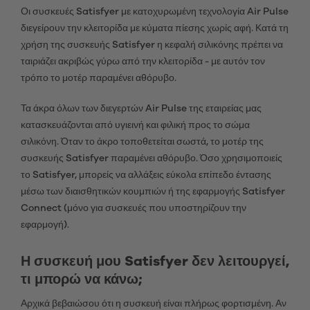
Οι συσκευές Satisfyer με κατοχυρωμένη τεχνολογία Air Pulse
διεγείρουν την κλειτορίδα με κύματα πίεσης χωρίς αφή. Κατά τη
χρήση της συσκευής Satisfyer η κεφαλή σιλικόνης πρέπει να
ταιριάζει ακριβώς γύρω από την κλειτορίδα - με αυτόν τον
τρόπο το μοτέρ παραμένει αθόρυβο.
Τα άκρα όλων των διεγερτών Air Pulse της εταιρείας μας
κατασκευάζονται από υγιεινή και φιλική προς το σώμα
σιλικόνη. Όταν το άκρο τοποθετείται σωστά, το μοτέρ της
συσκευής Satisfyer παραμένει αθόρυβο. Όσο χρησιμοποιείς
το Satisfyer, μπορείς να αλλάξεις εύκολα επίπεδο έντασης
μέσω των διαισθητικών κουμπιών ή της εφαρμογής Satisfyer
Connect (μόνο για συσκευές που υποστηρίζουν την
εφαρμογή).
Η συσκευή μου Satisfyer δεν λειτουργεί,
τι μπορώ να κάνω;
Αρχικά βεβαιώσου ότι η συσκευή είναι πλήρως φορτισμένη. Αν