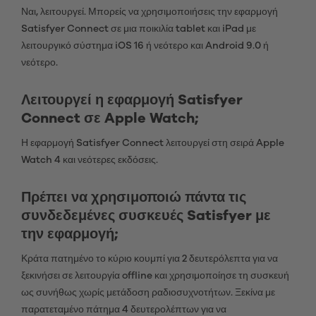
Ναι, λειτουργεί. Μπορείς να χρησιμοποιήσεις την εφαρμογή
Satisfyer Connect σε μια ποικιλία tablet και iPad με
λειτουργικό σύστημα iOS 16 ή νεότερο και Android 9.0 ή
νεότερο.
Λειτουργεί η εφαρμογή Satisfyer
Connect σε Apple Watch;
Η εφαρμογή Satisfyer Connect λειτουργεί στη σειρά Apple
Watch 4 και νεότερες εκδόσεις.
Πρέπει να χρησιμοποιώ πάντα τις
συνδεδεμένες συσκευές Satisfyer με
την εφαρμογή;
Κράτα πατημένο το κύριο κουμπί για 2 δευτερόλεπτα για να
ξεκινήσει σε λειτουργία offline και χρησιμοποίησε τη συσκευή
ως συνήθως χωρίς μετάδοση ραδιοσυχνοτήτων. Ξεκίνα με
παρατεταμένο πάτημα 4 δευτερολέπτων για να