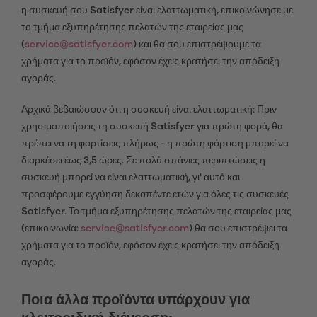
η συσκευή σου Satisfyer είναι ελαττωματική, επικοινώνησε με
το τμήμα εξυπηρέτησης πελατών της εταιρείας μας
(
service@satisfyer.com
) και θα σου επιστρέψουμε τα
χρήματα για το προϊόν, εφόσον έχεις κρατήσει την απόδειξη
αγοράς.
Αρχικά βεβαιώσουν ότι η συσκευή είναι ελαττωματική: Πριν
χρησιμοποιήσεις τη συσκευή Satisfyer για πρώτη φορά, θα
πρέπει να τη φορτίσεις πλήρως - η πρώτη φόρτιση μπορεί να
διαρκέσει έως 3,5 ώρες. Σε πολύ σπάνιες περιπτώσεις η
συσκευή μπορεί να είναι ελαττωματική, γι' αυτό και
προσφέρουμε εγγύηση δεκαπέντε ετών για όλες τις συσκευές
Satisfyer. Το τμήμα εξυπηρέτησης πελατών της εταιρείας μας
(επικοινωνία:
service@satisfyer.com
) θα σου επιστρέψει τα
χρήματα για το προϊόν, εφόσον έχεις κρατήσει την απόδειξη
αγοράς.
Ποια άλλα προϊόντα υπάρχουν για