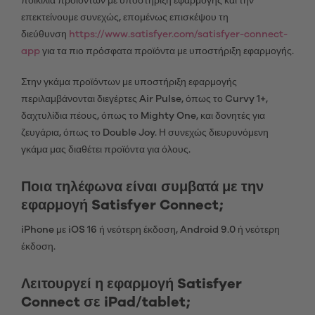
ποικιλία προϊόντων με υποστήριξη εφαρμογής και την
επεκτείνουμε συνεχώς, επομένως επισκέψου τη
διεύθυνση
https://www.satisfyer.com/satisfyer-connect-
app
για τα πιο πρόσφατα προϊόντα με υποστήριξη εφαρμογής.
Στην γκάμα προϊόντων με υποστήριξη εφαρμογής
περιλαμβάνονται διεγέρτες Air Pulse, όπως το Curvy 1+,
δαχτυλίδια πέους, όπως το Mighty One, και δονητές για
ζευγάρια, όπως το Double Joy. Η συνεχώς διευρυνόμενη
γκάμα μας διαθέτει προϊόντα για όλους.
Ποια τηλέφωνα είναι συμβατά με την
εφαρμογή Satisfyer Connect;
iPhone με iOS 16 ή νεότερη έκδοση, Android 9.0 ή νεότερη
έκδοση.
Λειτουργεί η εφαρμογή Satisfyer
Connect σε iPad/tablet;