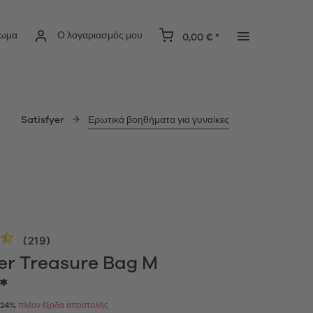
ίωμα
Ο λογαριασμός μου
0,00 € *
Satisfyer
Ερωτικά βοηθήματα για γυναίκες
(
219
)
yer Treasure Bag M
*
Α 24%
πλέον έξοδα αποστολής