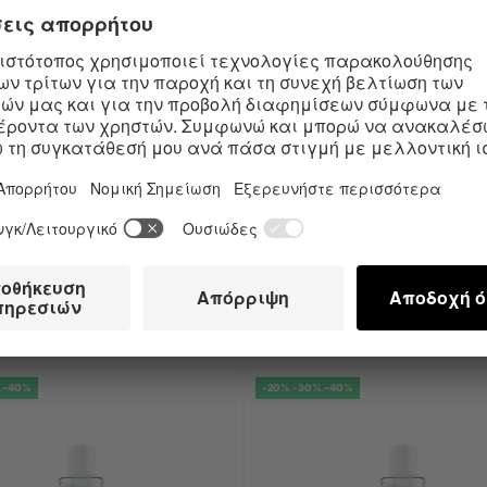
αεροδρομίου, οι τσάντες Treasure Bags της Satisfyer είναι η τέλεια λύ
αμείνουν ασφαλείς μέχρι να είσαι έτοιμος για την επόμενη ερωτική περιπ
βατές με όλα τα ερωτικά βοηθήματα Satisfyer, μεγάλα ή μικρά. Η τσάντα Sa
ως lay-on δονητές, πρωκτικές σφήνες ή μπάλες Kegel, με στυλ και ασφά
 TREASURE BAG M"
α προϊόντα:
Οι πελάτες αγόρασαν επίσης:
 -40%
-20% -30% -40%