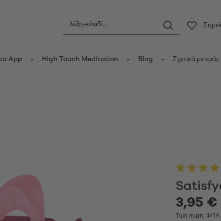
Σημε
ca App
High Touch Meditation
Blog
Σχετικά με εμάς
ς
Πρωκτικά ερωτικά βοηθήματα
οριδικοί δονητές
Πρωκτικές σφήνες
τές κυμάτων πίεσης
Πρωκτικές μπίλιες
er Vibrators
Πρωκτικοί δονητές
ot Vibrators
Anal Douche
τής Wand
Μπάλες Kegel
Satisf
δονητές
τές rabbit-κουνελάκια
3,95 € 
Κυπελλάκια περιόδου
y Vibrators
Τιμή συμπ. ΦΠ