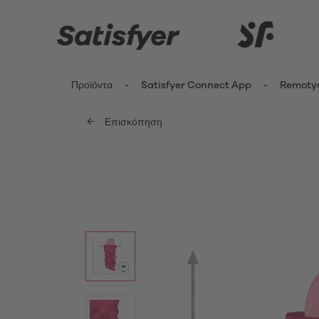
Προϊόντα
Satisfyer Connect App
Remoty
Επισκόπηση
ενημερωθείτε περισσότερο
Καινοτομίες
Δονητέ
Κλειτ
Satisfyer Kiss Range
Δονη
New Pro 2 Generation 3
Fing
G-Sp
Satisfyer Sets
Δονη
Μίνι 
App Toys
Δονη
Satisfyer Cuties
Pant