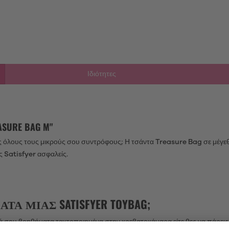
Ιδιότητες
SURE BAG M"
ις όλους τους μικρούς σου συντρόφους; Η τσάντα Treasure Bag σε μέγε
ς Satisfyer ασφαλείς.
Α ΜΙΑΣ SATISFYER TOYBAG;
ικά σου βοηθήματα τακτοποιημένα στην κρεβατοκάμαρα είτε θες να πάρεις