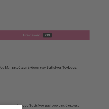
Previewed
219
θος M, η μικρότερη έκδοση των Satisfyer Toybags,
 το αγαπημένο σου Satisfyer μαζί σου στις διακοπές