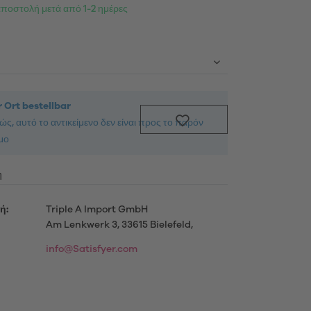
αποστολή μετά από 1-2 ημέρες
Προϊόντα
ενημερωθείτε περισσότερο
 Ort bestellbar
ς, αυτό το αντικείμενο δεν είναι προς το παρόν
μο
μού
η
ή:
Triple A Import GmbH
Am Lenkwerk 3, 33615 Bielefeld,
info@Satisfyer.com