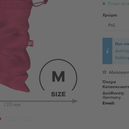
able Vibrators
Λάδι μασάζ
Έτοιμο για 
τές επαφής
Λιπαντικό τζελ
ing Vibrators
Χρώμα:
Αξεσουάρ
ς πολυτελείας
Κεφαλές για αλλαγή
oys
Καλώδια φόρτισης USB
Nur vor
Απολυμαντικά
Δυστυχώ
ές αυνανισμού
Προϊόντα περιποίησης
διαθέσι
oys
Μανίκια για συσκευές αυνανισ
Sex Toy Storage
Αξιολόγησ
δια πέους
Προφυλακτικά
Όνομα
Κατασκευαστ
Διεύθυνση:
Germany
Email: