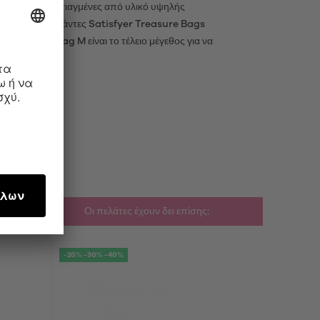
ση για σένα! Φτιαγμένες από υλικό υψηλής
έτειά σου. Οι τσάντες Satisfyer Treasure Bags
tisfyer Toy Bag M είναι το τέλειο μέγεθος για να
λεια.
Οι πελάτες έχουν δει επίσης:
-20% -30% -40%