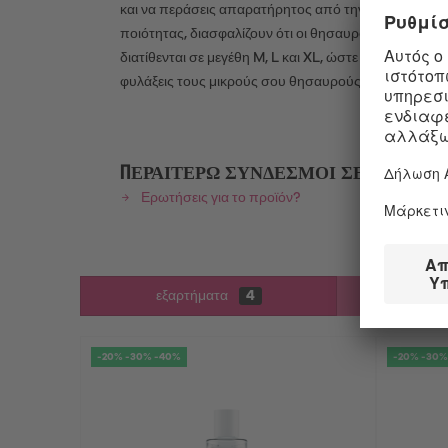
και να περάσεις απαρατήρητος από την ασφάλεια του 
ποιότητας, διασφαλίζουν ότι οι θησαυροί σου θα παρ
διατίθενται σε μεγέθη M, L και XL, ώστε να είναι συμ
φυλάξεις τους μικρούς σου θησαυρούς Satisfyer, όπ
ΠΕΡΑΙΤΈΡΩ ΣΎΝΔΕΣΜΟΙ ΣΕ "SATISFYER
Ερωτήσεις για το προϊόν?
εξαρτήματα
4
Όμοι
-20% -30% -40%
-20% -30%