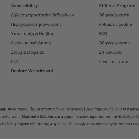
Accessibility
Affiliate Program
Δήλωση προστασίας δεδομένων
Οδηγίες χρήστη
Περιεχόμενα της εγγύησης
Ρυθμίσεις cookie
Υποστήριξη & Βοήθεια
FAQ
Δικαίωμα ανάκλησης
Οδηγίες χρήσης
Στοιχεία εταιρείας
Επικοινωνία
ΓΟΣ
Σύνδεση Τύπου
Declare Withdrawal
 νομιμ. ΦΠΑ προσθ.
έξοδα αποστολής
και εν ανάγκη έξοδα παραλαβής, αν δεν περιγρά
ατατεθέντα της Bluetooth SIG, Inc. και η χρήση τέτοιων σημάτων από την Satisfye
h είναι εμπορικά σήματα της Apple Inc. Το Google Play και το λογότυπο του Goo