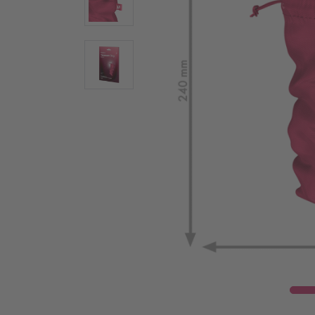
Wear
Γυάλινοι δονητές
Δονη
Ατσάλινοι δονητές
Warm
Ερωτικά βοηθήματα για ζευγάρια
Δονητέ
Δονητές για ζευγάρια
Vulva T
Πολυδονητές
Συσκευ
Τεχνολογία Air Pulse
Penis T
Κλειτοριδικά ερωτικά βοηθήματα
Δαχτυλί