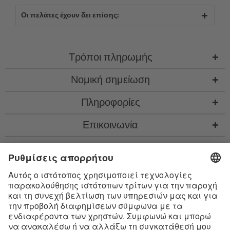
Οι πελάτες έχουν δει επίσης:
Τρόποι πληρωμής
Νομική σημείωση
Πληροφορίες
Επικοινωνία
* Όλες οι τιμές περιλ. νομιμ. ΦΠΑ προσθ.
έξοδα αποστολής
και εν ανάγκη έξοδα
παραλαβής, αν δεν περιγράφεται κάτι διαφορετικό
* Το λεκτικό σήμα Bluetooth® και τα λογότυπα είναι σήματα κατατεθέντα της
Bluetooth SIG, Inc. και η χρήση τέτοιων σημάτων από την Satisfyer GmbH
πραγματοποιείται κατόπιν παραχώρησης σχετικής άδειας.
Το Apple, το λογότυπο Apple και το Apple Watch είναι εμπορικά σήματα της
Apple Inc. Το Google Play και το λογότυπο του Google Play είναι εμπορικά