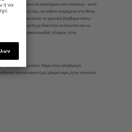
ίσης κατασκευασμένο εξ ολοκλήρου από σιλικόνη - αυτό
ότητας κατασκευή του, το ένθετο παραμένει στη θέση
νος, είτε να μετακινήσεις το ερωτικό βοήθημα πάνω
υτόν τον αυνανιστή με δακτύλιο να δονείται και να
 να μπορείς να συγκεντρωθείς πλήρως στην
ια εκδρομές στο μπάνιο: Χάρη στην αδιάβροχη
αθάρισε τον αυνανιστή με χλιαρό νερό, ήπιο σαπούνι