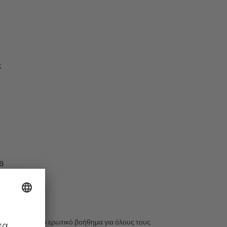
ς
SB
επίσης το τέλειο ερωτικό βοήθημα για όλους τους