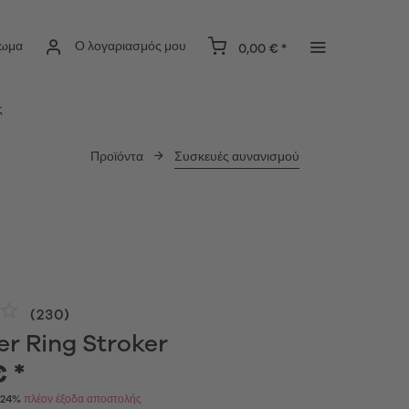
ίωμα
Ο λογαριασμός μου
0,00 € *
ς
Προϊόντα
Συσκευές αυνανισμού
(
230
)
er Ring Stroker
€ *
Α 24%
πλέον έξοδα αποστολής