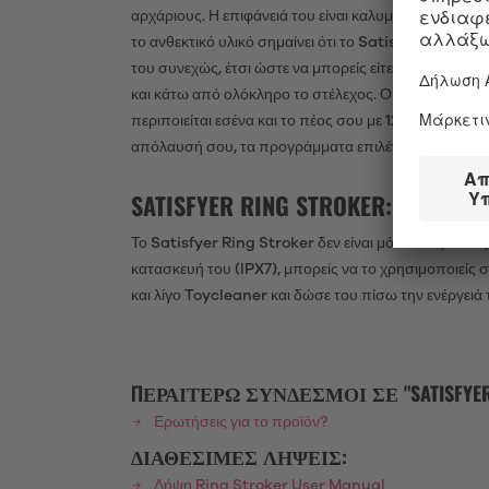
αρχάριους. Η επιφάνειά του είναι καλυμμένη με μαλακ
το ανθεκτικό υλικό σημαίνει ότι το Satisfyer Ring 
του συνεχώς, έτσι ώστε να μπορείς είτε να χρησιμοπο
και κάτω από ολόκληρο το στέλεχος. Οι εσωτερικές το
περιποιείται εσένα και το πέος σου με 12 διαφορετι
απόλαυσή σου, τα προγράμματα επιλέγονται εύκολα 
SATISFYER RING STROKER: ΑΔΙΆ
Το Satisfyer Ring Stroker δεν είναι μόνο ένας καλό
κατασκευή του (IPX7), μπορείς να το χρησιμοποιείς 
και λίγο Toycleaner και δώσε του πίσω την ενέργειά
ΠΕΡΑΙΤΈΡΩ ΣΎΝΔΕΣΜΟΙ ΣΕ "SATISFYER 
Ερωτήσεις για το προϊόν?
ΔΙΑΘΈΣΙΜΕΣ ΛΉΨΕΙΣ:
Λήψη Ring Stroker User Manual