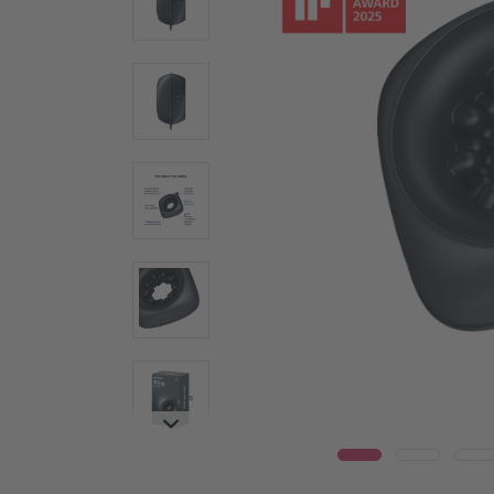
Wear
Γυάλινοι δονητές
Δονη
Ατσάλινοι δονητές
Warm
Ερωτικά βοηθήματα για ζευγάρια
Δονητέ
Δονητές για ζευγάρια
Vulva T
Πολυδονητές
Συσκευ
Τεχνολογία Air Pulse
Penis T
Κλειτοριδικά ερωτικά βοηθήματα
Δαχτυλί