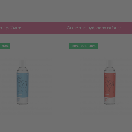
α προϊόντα:
Οι πελάτες αγόρασαν επίσης:
 -40%
-20% -30% -40%