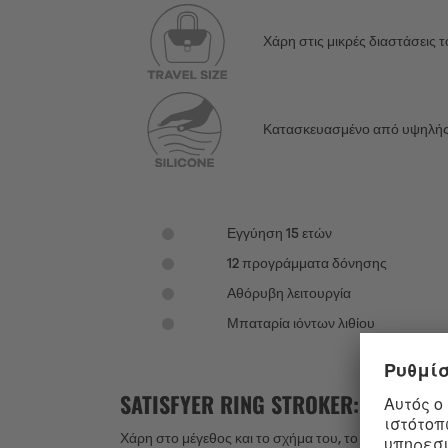
Χάρη στις μικρές διαστάσεις το
Κατασκευασμένο από υψηλής πο
Εγγύηση 15 ετών
12 προγράμματα δόνησης
Αθόρυβη λειτουργία
Μπαταρία ιόντων λιθίου
SATISFYER RING STROKER: ΑΥΝ
Χάρη στο μέγεθος και το σχήμα του, το Satisfyer Rin