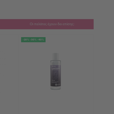
Οι πελάτες έχουν δει επίσης:
-20% -30% -40%
-20% -30% 