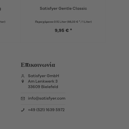
g
Satisfyer Gentle Classic
M
iter)
Περιεχόμενο:
0.15 Liter
(66,33 € * / 1 Liter)
Περι
9,95 € *
Επικοινωνία
Satisfyer GmbH
Am Lenkwerk 3
33609 Bielefeld
info@satisfyer.com
+49 (521) 1639 5972