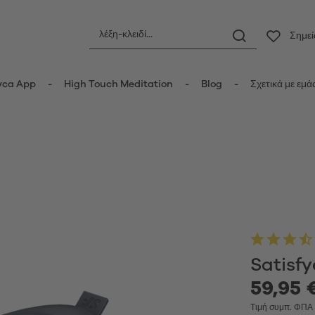
Σημε
yca App
High Touch Meditation
Blog
Σχετικά με εμά
ς
Πρωκτικά ερωτικά βοηθήματα
οριδικοί δονητές
Πρωκτικές σφήνες
τές κυμάτων πίεσης
Πρωκτικές μπίλιες
er Vibrators
Πρωκτικοί δονητές
ot Vibrators
Anal Douche
τής Wand
Μπάλες Kegel
Satisfy
δονητές
τές rabbit-κουνελάκια
59,95 
Κυπελλάκια περιόδου
y Vibrators
Τιμή συμπ. ΦΠ