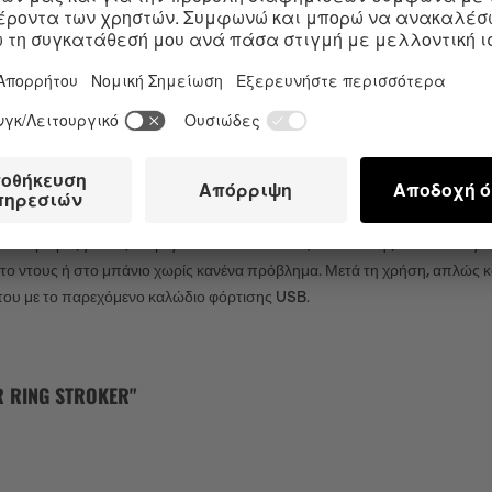
ή, φιλική προς το δέρμα σιλικόνη και το ένθετο με το εξόγκωμα είναι επ
Stroker θα σου προσφέρει ατελείωτη ευχαρίστηση. Χάρη στην υψηλής ποι
ιήσεις τον αυνανιστή για να περιποιηθείς μόνο ένα σημείο, όπως η βάλα
υ λειτουργίες είναι εξίσου εντυπωσιακές: Τρία πανίσχυρα μοτέρ κάνουν α
κά προγράμματα που κυμαίνονται από ήπιας έως υψηλής έντασης. Και για
και έξυπνα μέσω του εξωτερικού κουμπιού ελέγχου.
ΒΡΟΧΟΣ (IPX7) ΑΥΝΑΝΙΣΤΉΣ
ς σύντροφος για ταξίδια μεγάλων αποστάσεων, είναι επίσης ιδανικό και γ
στο ντους ή στο μπάνιο χωρίς κανένα πρόβλημα. Μετά τη χρήση, απλώς κ
 του με το παρεχόμενο καλώδιο φόρτισης USB.
RING STROKER"