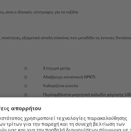
υ, είναι ο ιδανικός σύντροφος για τα ταξίδια
ιότητας, εξαιρετικά απαλή σιλικόνη που μεταδίδει τις έντονες δονήσει
3 Ισχυρά μοτέρ
Αδιάβροχη κατασκευή (IPX7)
Καθαρίζεται εύκολα
Περιλαμβάνεται μαγνητικό καλώδιο φόρτισης U
ΑΝΙΣΤΉΣ ΜΕ ΔΌΝΗΣΗ
g Stroker είναι ο τέλειος αυνανιστής με δόνηση για την βαλίτσα σου και 