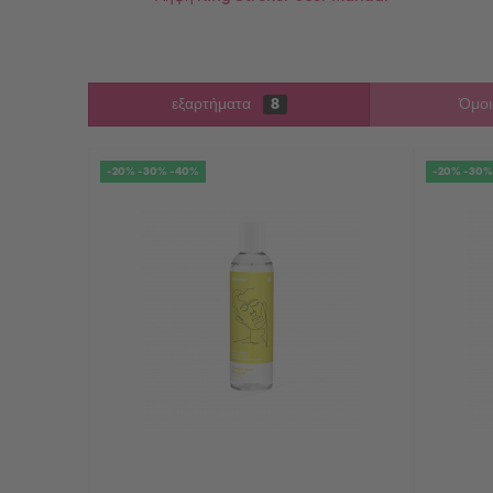
εξαρτήματα
8
Όμοι
-20% -30% -40%
-20% -30%