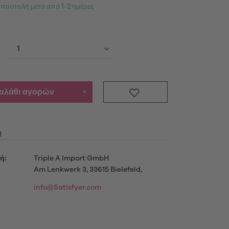
αποστολή μετά από 1-2 ημέρες
Προϊόντα
ενημερωθείτε περισσότερο
καλάθι αγορών
μού
η
ή:
Triple A Import GmbH
Am Lenkwerk 3, 33615 Bielefeld,
info@Satisfyer.com