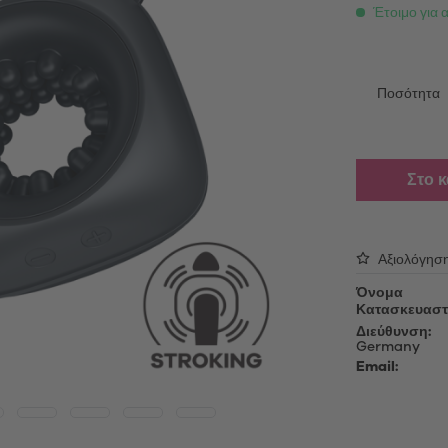
able Vibrators
Λάδι μασάζ
Έτοιμο για 
τές επαφής
Λιπαντικό τζελ
ing Vibrators
Αξεσουάρ
Ποσότητα
ς πολυτελείας
Κεφαλές για αλλαγή
oys
Καλώδια φόρτισης USB
Απολυμαντικά
Στο 
ές αυνανισμού
Προϊόντα περιποίησης
oys
Μανίκια για συσκευές αυνανισ
Sex Toy Storage
Αξιολόγησ
δια πέους
Προφυλακτικά
Όνομα
Κατασκευαστ
Διεύθυνση:
Germany
Email: