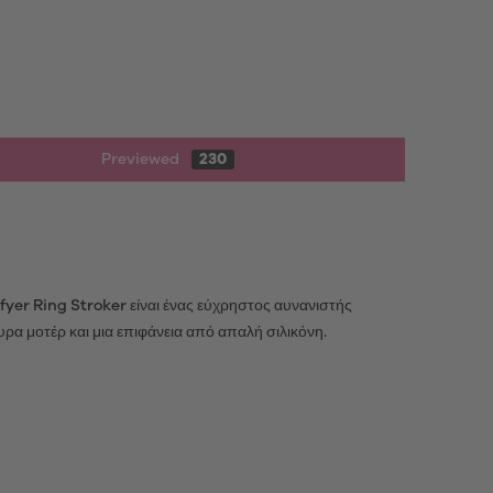
Previewed
230
sfyer Ring Stroker είναι ένας εύχρηστος αυνανιστής
χυρα μοτέρ και μια επιφάνεια από απαλή σιλικόνη.