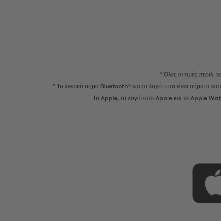
* Όλες οι τιμές περιλ.
* Το λεκτικό σήμα Bluetooth® και τα λογότυπα είναι σήματα κ
Το Apple, το λογότυπο Apple και το Apple Watc