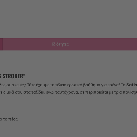
Ιδιότητες
 STROKER"
λες συσκευές; Τότε έχουμε το τέλειο ερωτικό βοήθημα για εσένα! Το Sati
νεις μαζί σου στα ταξίδια, ενώ, ταυτόχρονα, σε περιποιείται με τρία πανίσ
ρο το πέος