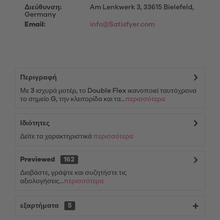
Διεύθυνση:
Am Lenkwerk 3, 33615 Bielefeld,
Germany
Email:
info@Satisfyer.com
Περιγραφή
Με 3 ισχυρά μοτέρ, το Double Flex ικανοποιεί ταυτόχρονα
το σημείο G, την κλειτορίδα και τα...
περισσότερα
Ιδιότητες
Δείτε τα χαρακτηριστικά
περισσότερα
Previewed
162
Διαβάστε, γράψτε και συζητήστε τις
αξιολογήσεις...
περισσότερα
εξαρτήματα
5