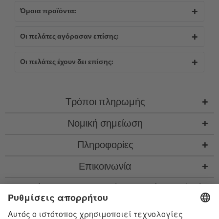
Όμοια προϊόντα:
Οι πελάτες αγόρασαν επίσης:
Οι πελάτες έχουν δει επίσης:
Τρόποι πληρωμής
Νομική σημείωση
Πληροφορίες
Επικοινωνία
* Όλες οι τιμές περιλ. νομιμ. ΦΠΑ προσθ.
έξοδα αποστολής
και εν ανάγκη έξοδα
παραλαβής, αν δεν περιγράφεται κάτι διαφορετικό
* Το λεκτικό σήμα Bluetooth® και τα λογότυπα είναι σήματα κατατεθέντα της