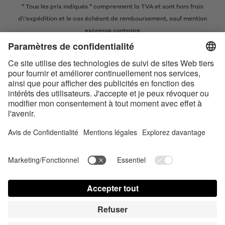
* Tous les prix indiqués * comprennent la TVA et sont
hors frais
d\'expédition
et le cas échéant de remboursement, sauf mention
expresse contraire
* La marque nominative et les logos Bluetooth® sont des marques
commerciales déposées appartenant à Bluetooth SIG, Inc. et toute
utilisation de ces marques par Satisfyer GmbH est soumise à une licence.
Apple, le logo Apple et Apple Watch sont des marques commerciales
d’Apple Inc. Google Play et le logo Google Play sont des marques
commerciales de Google LLC.
Accessibilité
Contact us today
Paramètres des cookies