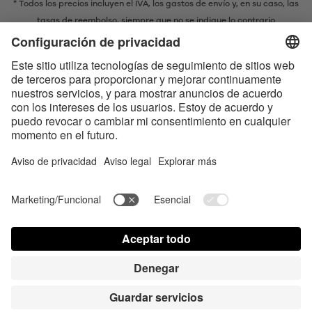
* Todos los precios incluyen el IVA,
los gastos de envío
y, en su caso, las
tasas de reembolso, siempre que no se indique lo contrario
* La marca denominativa y los logotipos Bluetooth® son marcas
registradas propiedad de Bluetooth SIG, Inc. y cualquier uso de dichas
marcas por parte de Satisfyer GmbH se realiza bajo licencia.
Apple, el logotipo de Apple y Apple Watch son marcas registradas
propiedad de Apple Inc. Google Play y el logotipo de Google Play son
marcas comerciales de Google LLC.
Accesibilidad
Contact us today
Configuración de cookies
FAQ
Instrucciones
Contacto
Acceso para la prensa