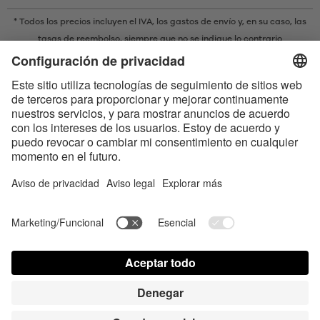
* Todos los precios incluyen el IVA,
los gastos de envío
y, en su caso, las
tasas de reembolso, siempre que no se indique lo contrario
* La marca denominativa y los logotipos Bluetooth® son marcas
registradas propiedad de Bluetooth SIG, Inc. y cualquier uso de dichas
marcas por parte de Satisfyer GmbH se realiza bajo licencia.
Apple, el logotipo de Apple y Apple Watch son marcas registradas
propiedad de Apple Inc. Google Play y el logotipo de Google Play son
marcas comerciales de Google LLC.
Accesibilidad
Contact us today
Configuración de cookies
FAQ
Instrucciones
Contacto
Acceso para la prensa