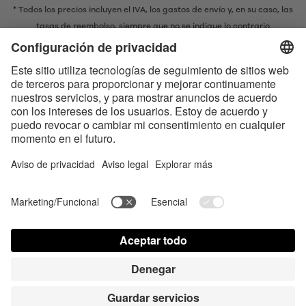
* Todos los precios incluyen el IVA,
los gastos de envío
y, en su caso, las
tasas de reembolso, siempre que no se indique lo contrario
* La marca denominativa y los logotipos Bluetooth® son marcas
registradas propiedad de Bluetooth SIG, Inc. y cualquier uso de dichas
marcas por parte de Satisfyer GmbH se realiza bajo licencia.
Apple, el logotipo de Apple y Apple Watch son marcas registradas
propiedad de Apple Inc. Google Play y el logotipo de Google Play son
marcas comerciales de Google LLC.
Accesibilidad
Contact us today
Configuración de cookies
FAQ
Instrucciones
Contacto
Acceso para la prensa