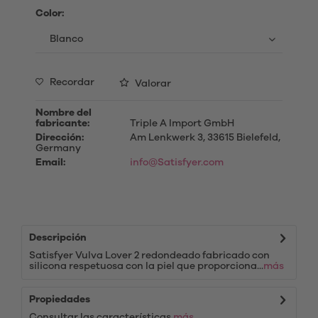
Color:
Recordar
Valorar
Nombre del
fabricante:
Triple A Import GmbH
Dirección:
Am Lenkwerk 3, 33615 Bielefeld,
Germany
Email:
info@Satisfyer.com
Descripción
Satisfyer Vulva Lover 2 redondeado fabricado con
silicona respetuosa con la piel que proporciona...
más
Propiedades
Consultar las características
más