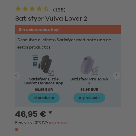
(
165
)
Satisfyer Vulva Lover 2
¡Sin existencias hoy!
Descubre el efecto Satisfyer mediante uno de
estos productos:
Satisfyer Little
Satisfyer Pro To Go
Satisfye
Secret Connect App
2
Wa
89,95 EUR
56,95 EUR
56,95
al producto
al producto
al pro
46,95 € *
Precio incl. 21% IVA
más envío