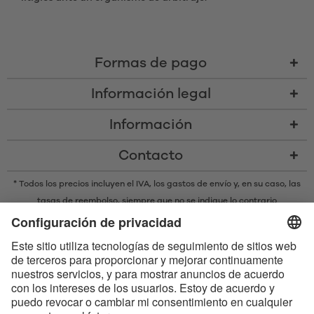
Formas de pago
Información legal
Información
Contacto
* Todos los precios incluyen el IVA,
los gastos de envío
y, en su caso, las
tasas de reembolso, siempre que no se indique lo contrario
* La marca denominativa y los logotipos Bluetooth® son marcas
registradas propiedad de Bluetooth SIG, Inc. y cualquier uso de dichas
marcas por parte de Satisfyer GmbH se realiza bajo licencia.
Apple, el logotipo de Apple y Apple Watch son marcas registradas
propiedad de Apple Inc. Google Play y el logotipo de Google Play son
marcas comerciales de Google LLC.