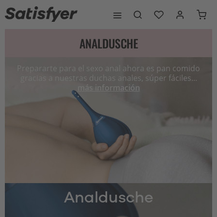
ANALDUSCHE
Prepararte para el sexo anal ahora es pan comido
gracias a nuestras duchas anales, súper fáciles...
más información
Analdusche