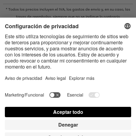
* Todos los precios incluyen el IVA,
los gastos de envío
y, en su caso, las
tasas de reembolso, siempre que no se indique lo contrario
* La marca denominativa y los logotipos Bluetooth® son marcas
registradas propiedad de Bluetooth SIG, Inc. y cualquier uso de dichas
marcas por parte de Satisfyer GmbH se realiza bajo licencia.
Apple, el logotipo de Apple y Apple Watch son marcas registradas
propiedad de Apple Inc. Google Play y el logotipo de Google Play son
marcas comerciales de Google LLC.
Accesibilidad
Contact us today
Configuración de cookies