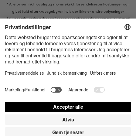
* Alle priser inkl. lovpligtig moms ekskl.
forsendelsesomkostninger
og i
givet fald efterkravsgebyrer, hvis der ikke er andre oplysninger
* Bluetooth® ordmærker og logoer er registrerede varemærker ejet af
Bluetooth SIG, Inc. og enhver brug af sådanne mærker af Satisfyer GmbH
er under licens.
Apple, Apple logoet og Apple Watch er varemærker ejet af Apple Inc.
Google Play og Google Play-logoet er varemærker, der tilhører Google
LLC.
Accessibility
Contact us today
Cookies-indstillinger
FAQ
Brugsvejledning
Kontakt
Login for presse