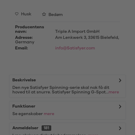
Husk
Bedøm
Producentens
navn:
Triple A Import GmbH
Adresse:
Am Lenkwerk 3, 33615 Bielefeld,
Germany
Email:
info@Satisfyer.com
Beskrivelse
Den nye Satisfyer Spinning-serie skal nok få dit
hoved til at snurre. Satisfyer Spinning G-Spot...
mere
Funktioner
Se egenskaber
mere
Anmeldelser
181