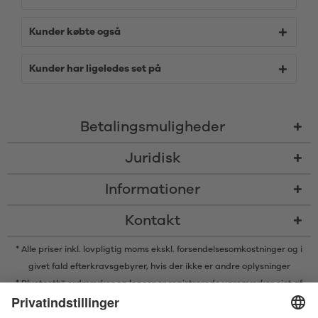
Kunder købte også
Kunder har ligeledes set på
Betalingsmuligheder
Juridisk
Informationer
Kontakt
* Alle priser inkl. lovpligtig moms ekskl.
forsendelsesomkostninger
og i
givet fald efterkravsgebyrer, hvis der ikke er andre oplysninger
* Bluetooth® ordmærker og logoer er registrerede varemærker ejet af
Bluetooth SIG, Inc. og enhver brug af sådanne mærker af Satisfyer GmbH
er under licens.