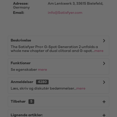
Adresse:
Am Lenkwerk 3, 33615 Bielefeld,
Germany
Email:
info@Satisfyer.com
Beskrivelse
The Satisfyer Pro+ G-Spot Generation 2 unfolds a
whole new chapter of dual clitoral and G-spot...
mere
Funktioner
Se egenskaber
mere
Anmeldelser
4280
Læs, skriv og diskutér bedømmelser...
mere
Tilbehør
5
Lignende artikler: