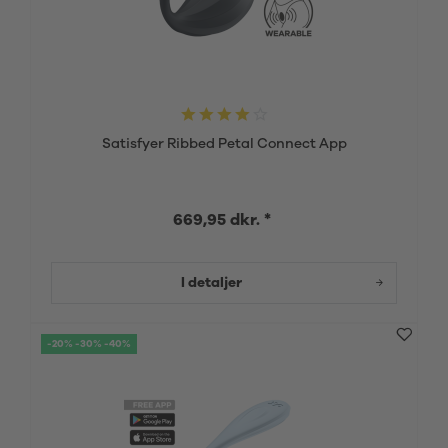
Satisfyer Ribbed Petal Connect App
669,95 dkr. *
I detaljer
-20% -30% -40%