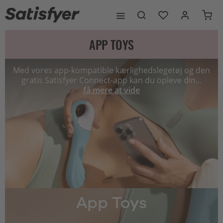
APP TOYS
Med vores app-kompatible kærlighedslegetøj og den
gratis Satisfyer Connect-app kan du opleve din...
få mere at vide
App Toys