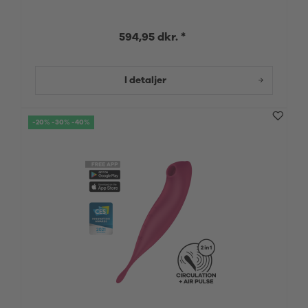
594,95 dkr. *
I detaljer
-20% -30% -40%