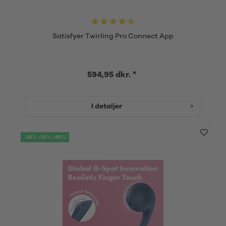
Satisfyer Twirling Pro Connect App
594,95 dkr. *
I detaljer
-20% -30% -40%