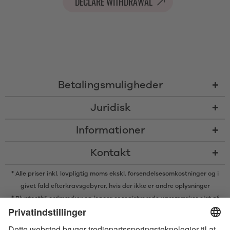
DECLARE WITHDRAWAL
Betalingsmuligheder
Juridisk
Informationer
Kontakt
* Alle priser inkl. lovpligtig moms ekskl.
forsendelsesomkostninger
og i
givet fald efterkravsgebyrer, hvis der ikke er andre oplysninger
* Bluetooth® ordmærker og logoer er registrerede varemærker ejet af
Bluetooth SIG, Inc. og enhver brug af sådanne mærker af Satisfyer GmbH
er under licens.