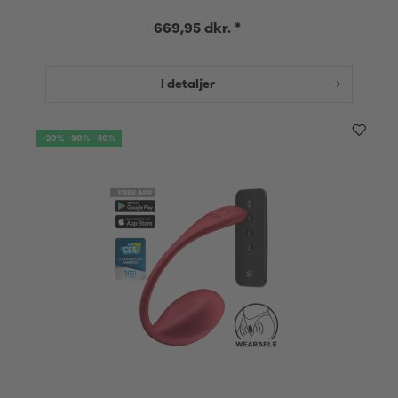
669,95 dkr. *
I detaljer
-20% -30% -40%