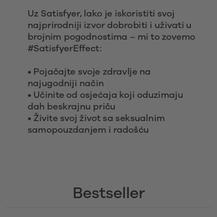
Uz Satisfyer, lako je iskoristiti svoj 
najprirodniji izvor dobrobiti i uživati u 
brojnim pogodnostima – mi to zovemo 
#SatisfyerEffect:
• Pojačajte svoje zdravlje na 
najugodniji način
• Učinite od osjećaja koji oduzimaju 
dah beskrajnu priču
• Živite svoj život sa seksualnim 
samopouzdanjem i radošću 
Bestseller