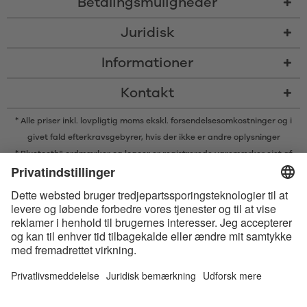
Betalingsmuligheder
Juridisk
Informationer
Kontakt
* Alle priser inkl. lovpligtig moms ekskl.
forsendelsesomkostninger
og i
givet fald efterkravsgebyrer, hvis der ikke er andre oplysninger
* Bluetooth® ordmærker og logoer er registrerede varemærker ejet af
Bluetooth SIG, Inc. og enhver brug af sådanne mærker af Satisfyer GmbH
er under licens.
Apple, Apple logoet og Apple Watch er varemærker ejet af Apple Inc.
Google Play og Google Play-logoet er varemærker, der tilhører Google
LLC.