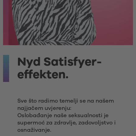
Nyd Satisfyer-
effekten.
Sve što radimo temelji se na našem 
najjačem uvjerenju:
Oslobađanje naše seksualnosti je 
supermoć za zdravlje, zadovoljstvo i 
osnaživanje.