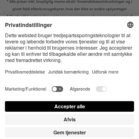
* Alle priser inkl. lovpligtig moms ekskl.
forsendelsesomkostninger
og i
givet fald efterkravsgebyrer, hvis der ikke er andre oplysninger
* Bluetooth® ordmærker og logoer er registrerede varemærker ejet af
Bluetooth SIG, Inc. og enhver brug af sådanne mærker af Satisfyer GmbH
er under licens.
Apple, Apple logoet og Apple Watch er varemærker ejet af Apple Inc.
Google Play og Google Play-logoet er varemærker, der tilhører Google
LLC.
Accessibility
Contact us today
Cookies-indstillinger
FAQ
Brugsvejledning
Kontakt
Login for presse