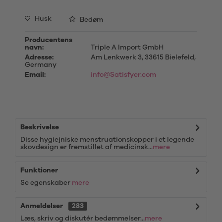
Husk
Bedøm
Producentens
navn:
Triple A Import GmbH
Adresse:
Am Lenkwerk 3, 33615 Bielefeld,
Germany
Email:
info@Satisfyer.com
Beskrivelse
Disse hygiejniske menstruationskopper i et legende
skovdesign er fremstillet af medicinsk...
mere
Funktioner
Se egenskaber
mere
Anmeldelser
283
Læs, skriv og diskutér bedømmelser...
mere