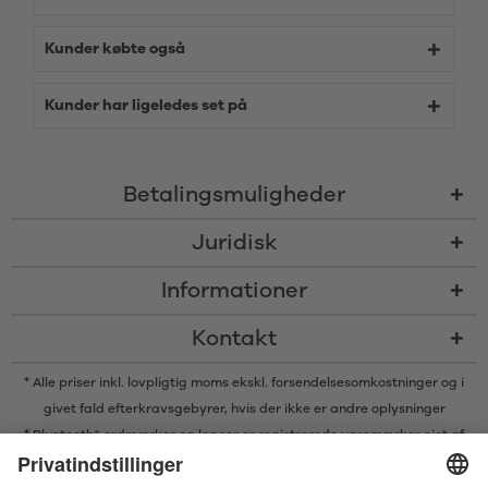
Kunder købte også
Kunder har ligeledes set på
Betalingsmuligheder
Juridisk
Informationer
Kontakt
* Alle priser inkl. lovpligtig moms ekskl.
forsendelsesomkostninger
og i
givet fald efterkravsgebyrer, hvis der ikke er andre oplysninger
* Bluetooth® ordmærker og logoer er registrerede varemærker ejet af
Bluetooth SIG, Inc. og enhver brug af sådanne mærker af Satisfyer GmbH
er under licens.