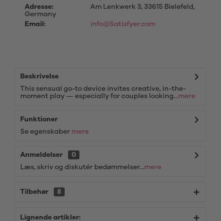
Adresse:
Am Lenkwerk 3, 33615 Bielefeld,
Germany
Email:
info@Satisfyer.com
Beskrivelse
This sensual go-to device invites creative, in-the-
moment play — especially for couples looking...
mere
Funktioner
Se egenskaber
mere
Anmeldelser
0
Læs, skriv og diskutér bedømmelser...
mere
Tilbehør
8
Lignende artikler: