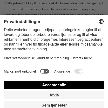
* Alle priser inkl. lovpligtig moms ekskl.
forsendelsesomkostninger
og i
givet fald efterkravsgebyrer, hvis der ikke er andre oplysninger
* Bluetooth® ordmærker og logoer er registrerede varemærker ejet af
Bluetooth SIG, Inc. og enhver brug af sådanne mærker af Satisfyer GmbH
er under licens.
Apple, Apple logoet og Apple Watch er varemærker ejet af Apple Inc.
Google Play og Google Play-logoet er varemærker, der tilhører Google
LLC.
Accessibility
Contact us today
Cookies-indstillinger
FAQ
Brugsvejledning
Kontakt
Login for presse