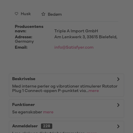
Husk
Bedøm
Producentens
navn:
Triple A Import GmbH
Adresse:
Am Lenkwerk 3, 33615 Bielefeld,
Germany
Email:
info@Satisfyer.com
Beskrivelse
Med interne perler og vibrationer stimulerer Rotator
Plug 1 Connect-appen P-punktet via...
mere
Funktioner
Se egenskaber
mere
Anmeldelser
228