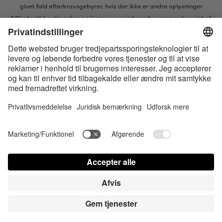
givet fald efterkravsgebyrer, hvis der ikke er andre oplysninger
* Bluetooth® ordmærker og logoer er registrerede varemærker ejet af
Bluetooth SIG, Inc. og enhver brug af sådanne mærker af Satisfyer GmbH
er under licens.
Apple, Apple logoet og Apple Watch er varemærker ejet af Apple Inc.
Google Play og Google Play-logoet er varemærker, der tilhører Google
LLC.
Accessibility
Contact us today
Cookies-indstillinger
FAQ
Brugsvejledning
Kontakt
Login for presse
© Triple A Marketing GmbH