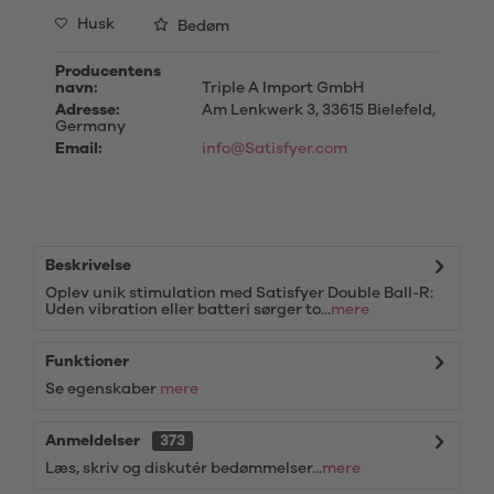
Husk
Bedøm
Producentens
navn:
Triple A Import GmbH
Adresse:
Am Lenkwerk 3, 33615 Bielefeld,
Germany
Email:
info@Satisfyer.com
Beskrivelse
Oplev unik stimulation med Satisfyer Double Ball-R:
Uden vibration eller batteri sørger to...
mere
Funktioner
Se egenskaber
mere
Anmeldelser
373
Læs, skriv og diskutér bedømmelser...
mere