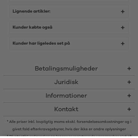
Lignende artikler:
Kunder købte også
Kunder har ligeledes set på
Betalingsmuligheder
Juridisk
Informationer
Kontakt
* Alle priser inkl. lovpligtig moms ekskl.
forsendelsesomkostninger
og i
givet fald efterkravsgebyrer, hvis der ikke er andre oplysninger
* Bluetooth® ordmærker og logoer er registrerede varemærker ejet af