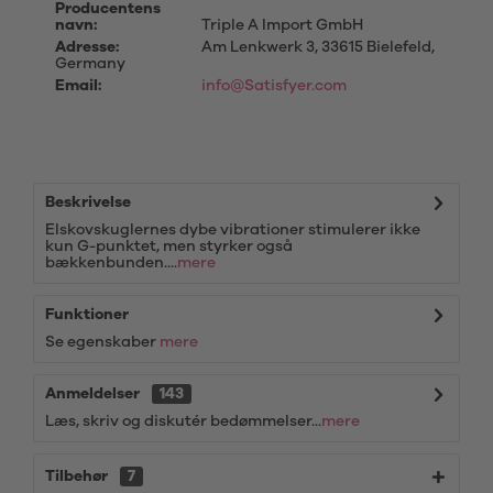
Producentens
navn:
Triple A Import GmbH
Adresse:
Am Lenkwerk 3, 33615 Bielefeld,
Germany
Email:
info@Satisfyer.com
Beskrivelse
Elskovskuglernes dybe vibrationer stimulerer ikke
kun G-punktet, men styrker også
bækkenbunden....
mere
Funktioner
Se egenskaber
mere
Anmeldelser
143
Læs, skriv og diskutér bedømmelser...
mere
Tilbehør
7