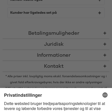
Kunder har ligeledes set på
Betalingsmuligheder
Juridisk
Informationer
Kontakt
* Alle priser inkl. lovpligtig moms ekskl.
forsendelsesomkostninger
og i
givet fald efterkravsgebyrer, hvis der ikke er andre oplysninger
* Bluetooth® ordmærker og logoer er registrerede varemærker ejet af
Bluetooth SIG, Inc. og enhver brug af sådanne mærker af Satisfyer GmbH
er under licens.
Apple, Apple logoet og Apple Watch er varemærker ejet af Apple Inc.