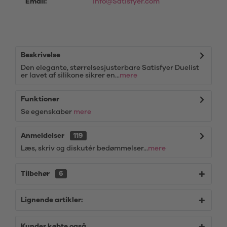
Email:
info@Satisfyer.com
Beskrivelse
Den elegante, størrelsesjusterbare Satisfyer Duelist
er lavet af silikone sikrer en...
mere
Funktioner
Se egenskaber
mere
Anmeldelser
119
Læs, skriv og diskutér bedømmelser...
mere
Tilbehør
6
Lignende artikler:
Kunder købte også