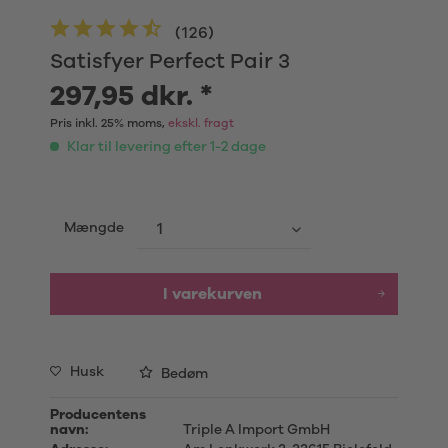
(
126
)
Satisfyer Perfect Pair 3
297,95 dkr. *
Pris inkl. 25% moms,
ekskl. fragt
Klar til levering efter 1-2 dage
Mængde
I varekurven
Husk
Bedøm
Producentens
navn:
Triple A Import GmbH