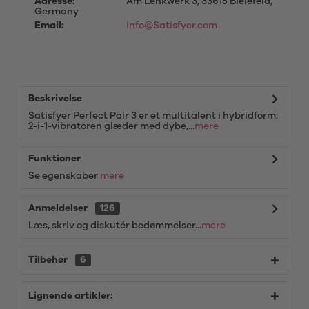
Adresse:
Am Lenkwerk 3, 33615 Bielefeld,
Germany
Email:
info@Satisfyer.com
Beskrivelse
Satisfyer Perfect Pair 3 er et multitalent i hybridform:
2-i-1-vibratoren glæder med dybe,...
mere
Funktioner
Se egenskaber
mere
Anmeldelser
126
Læs, skriv og diskutér bedømmelser...
mere
Tilbehør
6
Lignende artikler: