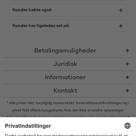
Kunder købte også
Kunder har ligeledes set på
Betalingsmuligheder
Juridisk
Informationer
Kontakt
* Alle priser inkl. lovpligtig moms ekskl.
forsendelsesomkostninger
og i
givet fald efterkravsgebyrer, hvis der ikke er andre oplysninger
* Bluetooth® ordmærker og logoer er registrerede varemærker ejet af
Bluetooth SIG, Inc. og enhver brug af sådanne mærker af Satisfyer GmbH
er under licens.