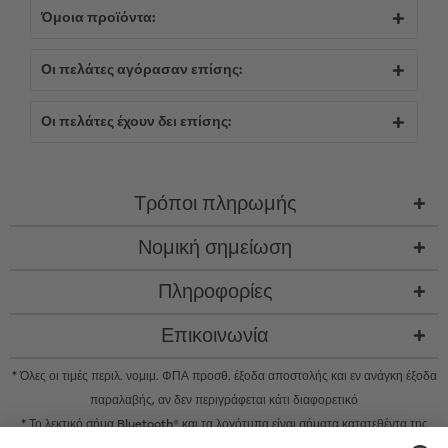
Όμοια προϊόντα:
Οι πελάτες αγόρασαν επίσης:
Οι πελάτες έχουν δει επίσης:
Τρόποι πληρωμής
Νομική σημείωση
Πληροφορίες
Επικοινωνία
* Όλες οι τιμές περιλ. νομιμ. ΦΠΑ προσθ.
έξοδα αποστολής
και εν ανάγκη έξοδα
παραλαβής, αν δεν περιγράφεται κάτι διαφορετικό
* Το λεκτικό σήμα Bluetooth® και τα λογότυπα είναι σήματα κατατεθέντα της