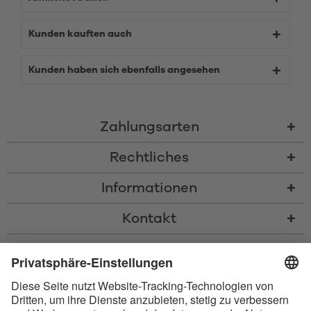
Kunden kauften auch
Kunden haben sich ebenfalls angesehen
Zahlungsarten
Rechtliches
Informationen
Kontakt
* Alle Preise inkl. gesetzl. Mehrwertsteuer zzgl.
Versandkosten
und ggf.
Nachnahmegebühren, wenn nicht anders beschrieben
* Der Name Bluetooth und das Bluetooth Logo sind eingetragene Marken
und Eigentum der Bluetooth SIG, Inc. Die Nutzung dieser Marken durch