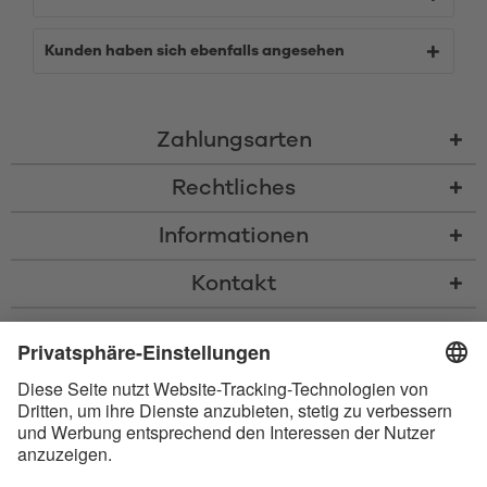
Kunden haben sich ebenfalls angesehen
Zahlungsarten
Rechtliches
Informationen
Kontakt
* Alle Preise inkl. gesetzl. Mehrwertsteuer zzgl.
Versandkosten
und ggf.
Nachnahmegebühren, wenn nicht anders beschrieben
* Der Name Bluetooth und das Bluetooth Logo sind eingetragene Marken
und Eigentum der Bluetooth SIG, Inc. Die Nutzung dieser Marken durch
Satisfyer GmbH erfolgt unter Lizenz.