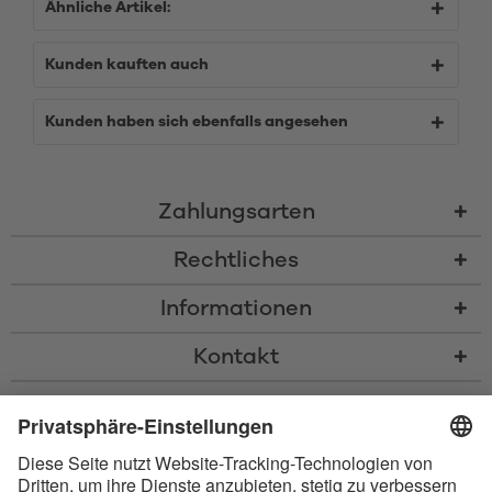
Ähnliche Artikel:
Kunden kauften auch
Kunden haben sich ebenfalls angesehen
Zahlungsarten
Rechtliches
Informationen
Kontakt
* Alle Preise inkl. gesetzl. Mehrwertsteuer zzgl.
Versandkosten
und ggf.
Nachnahmegebühren, wenn nicht anders beschrieben
* Der Name Bluetooth und das Bluetooth Logo sind eingetragene Marken
und Eigentum der Bluetooth SIG, Inc. Die Nutzung dieser Marken durch