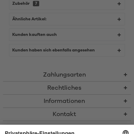
Zubehör
7
Ähnliche Artikel:
Kunden kauften auch
Kunden haben sich ebenfalls angesehen
Zahlungsarten
Rechtliches
Informationen
Kontakt
* Alle Preise inkl. gesetzl. Mehrwertsteuer zzgl.
Versandkosten
und ggf.
Nachnahmegebühren, wenn nicht anders beschrieben