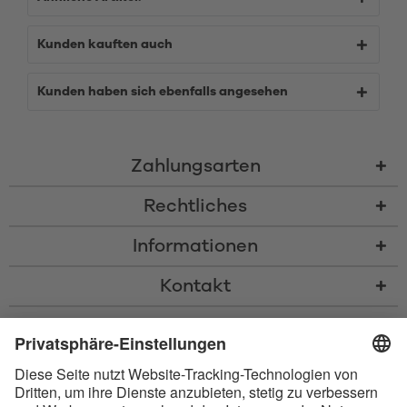
Kunden kauften auch
Kunden haben sich ebenfalls angesehen
Zahlungsarten
Rechtliches
Informationen
Kontakt
* Alle Preise inkl. gesetzl. Mehrwertsteuer zzgl.
Versandkosten
und ggf.
Nachnahmegebühren, wenn nicht anders beschrieben
* Der Name Bluetooth und das Bluetooth Logo sind eingetragene Marken
und Eigentum der Bluetooth SIG, Inc. Die Nutzung dieser Marken durch