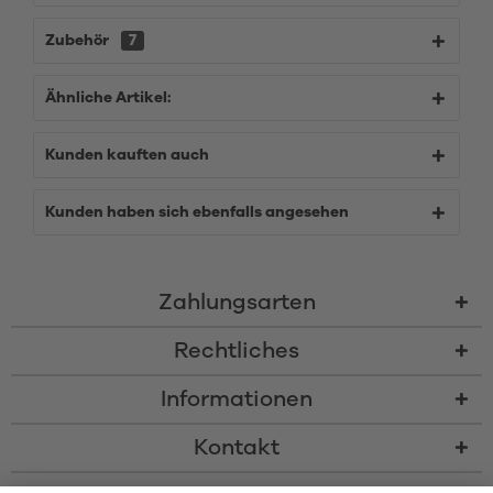
Zubehör
7
Ähnliche Artikel:
Kunden kauften auch
Kunden haben sich ebenfalls angesehen
Zahlungsarten
Rechtliches
Informationen
Kontakt
* Alle Preise inkl. gesetzl. Mehrwertsteuer zzgl.
Versandkosten
und ggf.