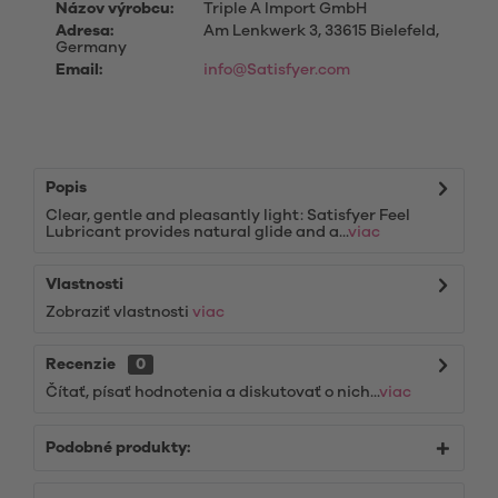
Názov výrobcu:
Triple A Import GmbH
Adresa:
Am Lenkwerk 3, 33615 Bielefeld,
Germany
Email:
info@Satisfyer.com
Popis
Clear, gentle and pleasantly light: Satisfyer Feel
Lubricant provides natural glide and a...
viac
Vlastnosti
Zobraziť vlastnosti
viac
Recenzie
0
Čítať, písať hodnotenia a diskutovať o nich...
viac
Podobné produkty: