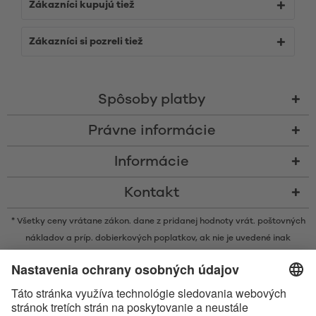
Zákazníci kupujú tiež
Zákazníci si pozreli tiež
Spôsoby platby
Právne informácie
Informácie
Kontakt
* Všetky ceny vrátane zákon. dane z pridanej hodnoty vrát.
poštovných
nákladov
a príp. dobierkových poplatkov, ak nie je uvedené inak
* Značka Bluetooth® a logá sú registrovanými značkami, ktoré vlastní
spoločnosť Bluetooth SIG, Inc. a akékoľvek používanie takýchto značiek
spoločnosťou Satisfyer GmbH podlieha licencií.
Označenie Apple, logo spoločnosti Apple a Apple Watch sú ochrannými