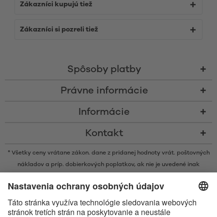
Zákazníci kupujú tiež
Zákazníci si pozreli tiež
Spôsoby platby
Právne informácie
Informácie
Kontakt
* Všetky ceny vrátane zákon. dane z pridanej hodnoty vrát.
poštovných
nákladov
a príp. dobierkových poplatkov, ak nie je uvedené inak
* Značka Bluetooth® a logá sú registrovanými značkami, ktoré vlastní
spoločnosť Bluetooth SIG, Inc. a akékoľvek používanie takýchto značiek
spoločnosťou Satisfyer GmbH podlieha licencií.
Označenie Apple, logo spoločnosti Apple a Apple Watch sú ochrannými