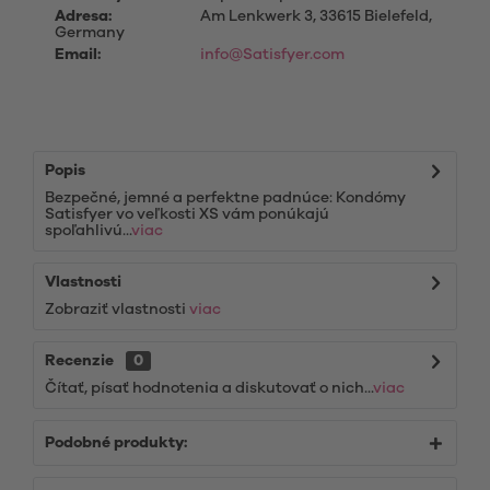
Adresa:
Am Lenkwerk 3, 33615 Bielefeld,
Germany
Email:
info@Satisfyer.com
Popis
Bezpečné, jemné a perfektne padnúce: Kondómy
Satisfyer vo veľkosti XS vám ponúkajú
spoľahlivú...
viac
Vlastnosti
Zobraziť vlastnosti
viac
Recenzie
0
Čítať, písať hodnotenia a diskutovať o nich...
viac
Podobné produkty: