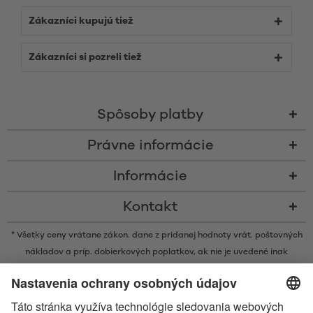
Zákazníci kupujú tiež
Zákazníci si pozreli tiež
Spôsoby platby
Právne informácie
Informácie
Kontakt
* Všetky ceny vrátane zákon. dane z pridanej hodnoty vrát.
poštovných
nákladov
a príp. dobierkových poplatkov, ak nie je uvedené inak
* Značka Bluetooth® a logá sú registrovanými značkami, ktoré vlastní
spoločnosť Bluetooth SIG, Inc. a akékoľvek používanie takýchto značiek
spoločnosťou Satisfyer GmbH podlieha licencií.