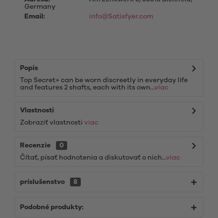
Germany
Email:
info@Satisfyer.com
Popis
Top Secret+ can be worn discreetly in everyday life
and features 2 shafts, each with its own...
viac
Vlastnosti
Zobraziť vlastnosti
viac
Recenzie
0
Čítať, písať hodnotenia a diskutovať o nich...
viac
príslušenstvo
8
Podobné produkty: