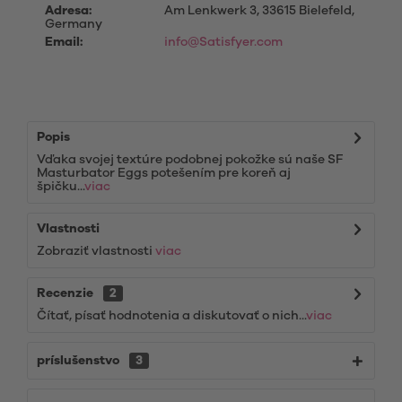
Adresa:
Am Lenkwerk 3, 33615 Bielefeld,
Germany
Email:
info@Satisfyer.com
Popis
Vďaka svojej textúre podobnej pokožke sú naše SF
Masturbator Eggs potešením pre koreň aj
špičku...
viac
Vlastnosti
Zobraziť vlastnosti
viac
Recenzie
2
Čítať, písať hodnotenia a diskutovať o nich...
viac
príslušenstvo
3