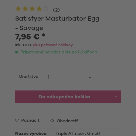
(
2
)
Satisfyer Masturbator Egg
- Savage
7,95 € *
inkl. DPH.
plus poštovné náklady
Pripravené na odoslanie po 1-2 dňoch
Množstvo
Do nákupného košíka
Poznačiť
Ohodnotiť
Názov výrobcu:
Triple A Import GmbH