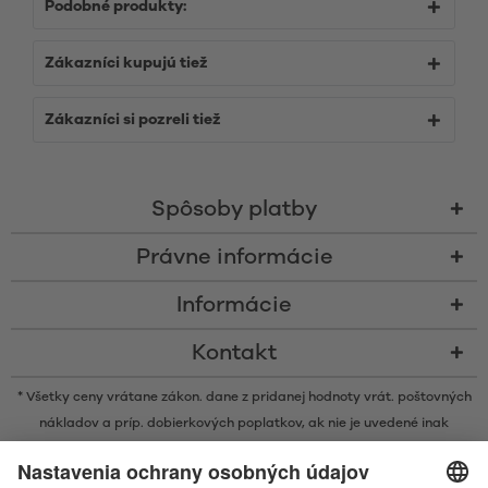
Podobné produkty:
Zákazníci kupujú tiež
Zákazníci si pozreli tiež
Spôsoby platby
Právne informácie
Informácie
Kontakt
* Všetky ceny vrátane zákon. dane z pridanej hodnoty vrát.
poštovných
nákladov
a príp. dobierkových poplatkov, ak nie je uvedené inak
* Značka Bluetooth® a logá sú registrovanými značkami, ktoré vlastní
spoločnosť Bluetooth SIG, Inc. a akékoľvek používanie takýchto značiek