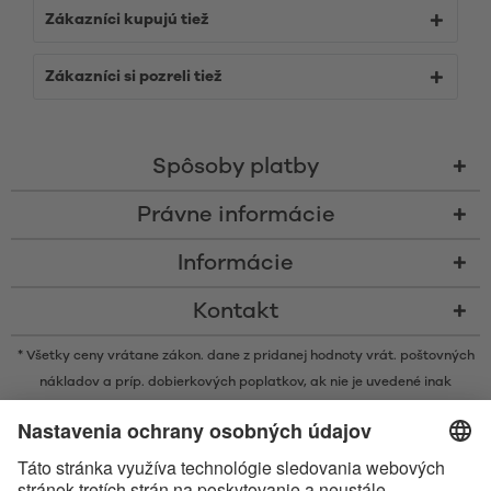
Zákazníci kupujú tiež
Zákazníci si pozreli tiež
Spôsoby platby
Právne informácie
Informácie
Kontakt
* Všetky ceny vrátane zákon. dane z pridanej hodnoty vrát.
poštovných
nákladov
a príp. dobierkových poplatkov, ak nie je uvedené inak
* Značka Bluetooth® a logá sú registrovanými značkami, ktoré vlastní
spoločnosť Bluetooth SIG, Inc. a akékoľvek používanie takýchto značiek
spoločnosťou Satisfyer GmbH podlieha licencií.
Označenie Apple, logo spoločnosti Apple a Apple Watch sú ochrannými