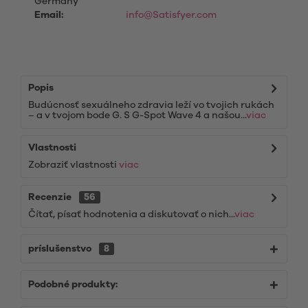
Germany
Email:
info@Satisfyer.com
Popis
Budúcnosť sexuálneho zdravia leží vo tvojich rukách
– a v tvojom bode G. S G-Spot Wave 4 a našou...
viac
Vlastnosti
Zobraziť vlastnosti
viac
Recenzie
56
Čítať, písať hodnotenia a diskutovať o nich...
viac
príslušenstvo
8
Podobné produkty: