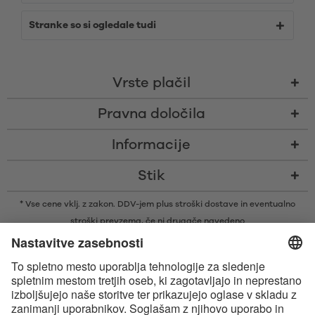
Stranke so si ogledale tudi
Vrste plačil
Pravna določila
Informacije
Stik
* Vse cene vklj. z zakon. DDV-jem plus
stroški dostave
in eventualno
stroški prevzema, če ni drugače navedeno
* Besedna znamka in logotipi Bluetooth® so zaščitene blagovne znamke v
lasti družbe Bluetooth SIG, Inc., ki je podjetju Satisfyer GmbH podelila
licenco za njihovo uporabo.
Apple, logotip Apple in Apple Watch so blagovne znamke družbe Apple
Inc. Google Play in logotip Google Play sta blagovni znamki družbe