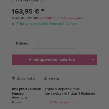
163,95 € *
Cena vklj. 22% DDV
s pribitkom stroškov pošiljanja
Pripravljeno za odpremo po 1–2 dneh
Količina
V nakupovalno košarico
Zapomni si
Oceni
Ime proizvajalca:
Triple A Import GmbH
Naslov:
Am Lenkwerk 3, 33615 Bielefeld,
Germany
Email:
info@Satisfyer.com