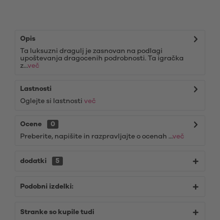
Opis
Ta luksuzni dragulj je zasnovan na podlagi
upoštevanja dragocenih podrobnosti. Ta igračka
z...
več
Lastnosti
Oglejte si lastnosti
več
Ocene
0
Preberite, napišite in razpravljajte o ocenah ...
več
dodatki
5
Podobni izdelki:
Stranke so kupile tudi