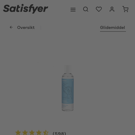
Oversikt
Glidemiddel
(
598
)