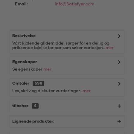
Email:
info@Satisfyer.com
Beskrivelse
Vårt kjølende glidemiddel sørger for en deilig og
prikkende følelse for par som søker variasjon...
mer
Egenskaper
Se egenskaper
mer
Omtaler
598
Les, skriv og diskuter vurderinger...
mer
tilbehør
4
Lignende produkter: