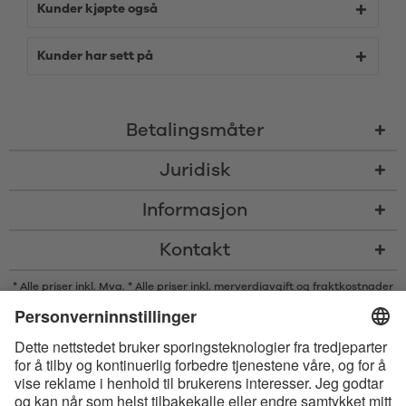
Kunder kjøpte også
Kunder har sett på
Betalingsmåter
Juridisk
Informasjon
Kontakt
* Alle priser inkl. Mva. * Alle priser inkl. merverdiavgift og
fraktkostnader
og om nødvendig avgifter med mindre annet er angitt
* Bluetooth®s ordmerke og logoer er registrerte varemerker som eies av
Bluetooth SIG, Inc., og enhver bruk av slike merker av Satisfyer GmbH
skjer på lisens.