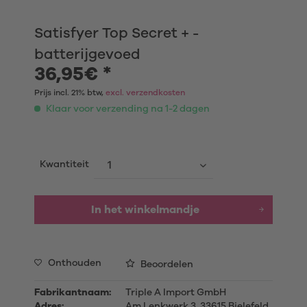
Satisfyer Top Secret + -
batterijgevoed
36,95€ *
Prijs incl. 21% btw,
excl. verzendkosten
Klaar voor verzending na 1-2 dagen
Kwantiteit
In het winkelmandje
Onthouden
Beoordelen
Fabrikantnaam:
Triple A Import GmbH
Adres:
Am Lenkwerk 3, 33615 Bielefeld,