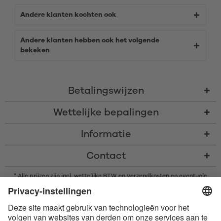
Andere klanten kochten ook
Andere klanten hebben ook het volgende
bekeken
Betalingswijzen
Wettelijke bepalingen
Informatie
Contact
* Alle prijzen zijn incl. wettelijke BTW en
verzendkosten
en eventuele
rembourskosten, indien niet anders beschreven
* Het woordmerk en de logo's van Bluetooth® zijn gedeponeerde
handelsmerken van Bluetooth SIG, Inc. en elk gebruik van dergelijke