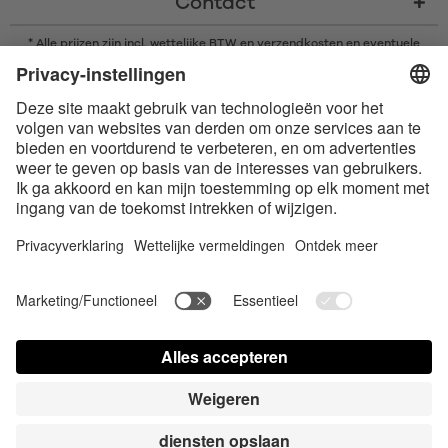
Contact
* Alle prijzen zijn incl. wettelijke BTW en
verzendkosten
en eventuele
rembourskosten, indien niet anders beschreven
* Het woordmerk en de logo's van Bluetooth® zijn gedeponeerde
handelsmerken van Bluetooth SIG, Inc. en elk gebruik van dergelijke
merken door Satisfyer GmbH is onder licentie.
Apple, het Apple logo en Apple Watch zijn handelsmerken van Apple Inc.
Google Play en het Google Play-logo zijn handelsmerken van Google LLC.
Toegankelijkheid
Contact us today
Cookie-instellingen
FAQ
Gebruiksaanwijzing
Contact
Pers login