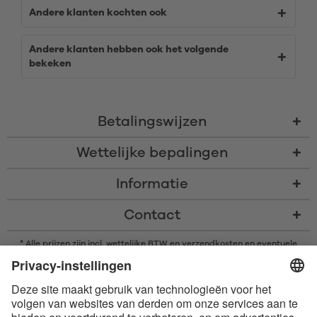
Andere klanten kochten ook
Andere klanten hebben ook het volgende
bekeken
Betalingswijzen
Wettelijke bepalingen
Informatie
Contact
* Alle prijzen zijn incl. wettelijke BTW en
verzendkosten
en eventuele
rembourskosten, indien niet anders beschreven
* Het woordmerk en de logo's van Bluetooth® zijn gedeponeerde
handelsmerken van Bluetooth SIG, Inc. en elk gebruik van dergelijke
merken door Satisfyer GmbH is onder licentie.