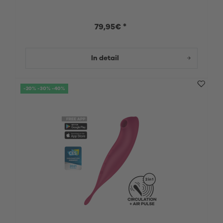
79,95€ *
In detail
-20% -30% -40%