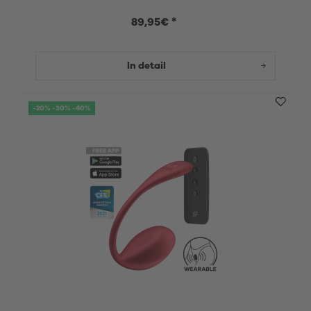
89,95€ *
In detail
-20% -30% -40%