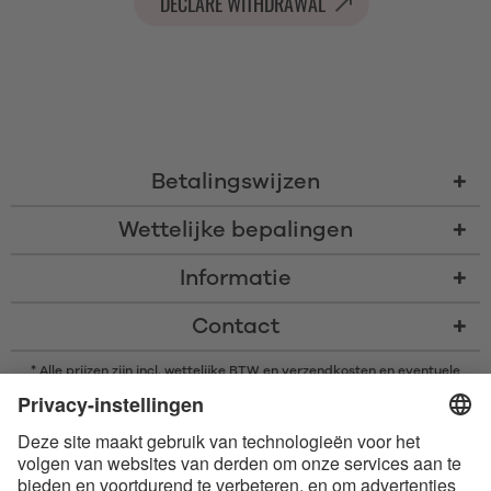
DECLARE WITHDRAWAL
Betalingswijzen
Wettelijke bepalingen
Informatie
Contact
* Alle prijzen zijn incl. wettelijke BTW en
verzendkosten
en eventuele
rembourskosten, indien niet anders beschreven
* Het woordmerk en de logo's van Bluetooth® zijn gedeponeerde
handelsmerken van Bluetooth SIG, Inc. en elk gebruik van dergelijke
merken door Satisfyer GmbH is onder licentie.