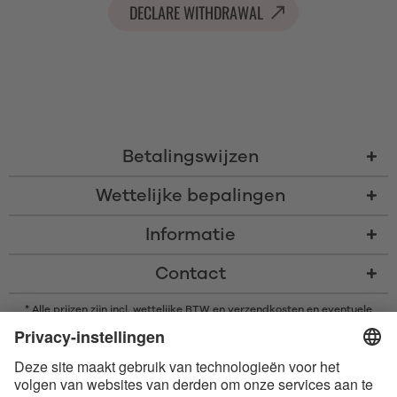
DECLARE WITHDRAWAL
Betalingswijzen
Wettelijke bepalingen
Informatie
Contact
* Alle prijzen zijn incl. wettelijke BTW en
verzendkosten
en eventuele
rembourskosten, indien niet anders beschreven
* Het woordmerk en de logo's van Bluetooth® zijn gedeponeerde
handelsmerken van Bluetooth SIG, Inc. en elk gebruik van dergelijke
merken door Satisfyer GmbH is onder licentie.