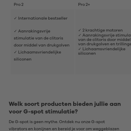
Pro 2
Pro 2+
✓ Internationale bestseller
✓ 2 krachtige motoren
✓ Aanrakingsvrije
✓ Aanrakingsvrije stimula
stimulatie van de clitoris
van de clitoris door middel
van drukgolven en trilling
door middel van drukgolven
✓ Lichaamsvriendelijke
✓ Lichaamsvriendelijke
siliconen
siliconen
Welk soort producten bieden jullie aan
voor G-spot stimulatie?
De G-spot is geen mythe. Ontdek nu onze G-spot
vibrators en konijnen en bereid je voor om weggeblazen