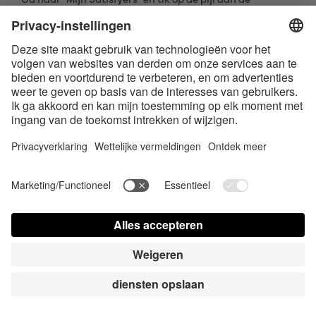
Ga naar "Mijn Satisfyers" en tik op de pijl aan de
rechterkant van het scherm naast het Satisfyer
apparaat dat je wilt ontkoppelen. Klik op "Apparaat
vergeten" om het apparaat te ontkoppelen.
Als je een iOS-apparaat (iPhone, iPad) gebruikt, ga dan
ook naar Bluetooth in het menu Instellingen van je
apparaat. Selecteer het Satisfyer apparaat en selecteer
"Vergeet dit apparaat" in het submenu.
Mijn Satisfyer wordt gedetecteerd in
de app, maar maakt geen verbinding
met de app - waarom?
Probeer je Satisfyer apparaat te verwijderen in het
Bluetooth-instellingenmenu van je telefoon en voer een
fabrieksreset uit op je Satisfyer apparaat voordat je
opnieuw verbinding probeert te maken met de app.
Neem contact op met
app.support@satisfyer.com
als je