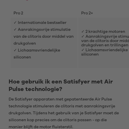
Pro 2
Pro 2+
✓ Internationale bestseller
✓ Aanrakingsvrije stimulatie
✓ 2 krachtige motoren
van de clitoris door middel van
✓ Aanrakingsvrije stimu
van de clitoris door mid
drukgolven
drukgolven en trillingen
✓ Lichaamsvriendelijke
✓ Lichaamsvriendelijke
siliconen
siliconen
Hoe gebruik ik een Satisfyer met Air
Pulse technologie?
De Satisfyer apparaten met gepatenteerde Air Pulse
technologie stimuleren de clitoris met aanrakingsvrije
drukgolven. Tijdens het gebruik van je Satisfyer moet de
siliconen kop precies om de clitoris passen - op die
manier blijft de motor fluisterstil.