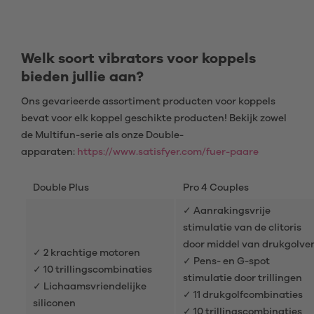
Welk soort vibrators voor koppels
bieden jullie aan?
Ons gevarieerde assortiment producten voor koppels
bevat voor elk koppel geschikte producten! Bekijk zowel
de Multifun-serie als onze Double-
apparaten:
https://www.satisfyer.com/fuer-paare
Double Plus
Pro 4 Couples
✓ Aanrakingsvrije
stimulatie van de clitoris
door middel van drukgolve
✓ 2 krachtige motoren
✓ Pens- en G-spot
✓ 10 trillingscombinaties
stimulatie door trillingen
✓ Lichaamsvriendelijke
✓ 11 drukgolfcombinaties
siliconen
✓ 10 trillingscombinaties