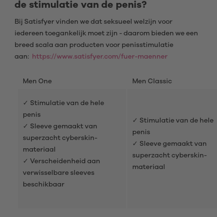
de stimulatie van de penis?
Bij Satisfyer vinden we dat seksueel welzijn voor
iedereen toegankelijk moet zijn - daarom bieden we een
breed scala aan producten voor penisstimulatie
aan:
https://www.satisfyer.com/fuer-maenner
Men One
Men Classic
✓ Stimulatie van de hele
penis
✓ Stimulatie van de hele
✓ Sleeve gemaakt van
penis
superzacht cyberskin-
✓ Sleeve gemaakt van
materiaal
superzacht cyberskin-
✓ Verscheidenheid aan
materiaal
verwisselbare sleeves
beschikbaar