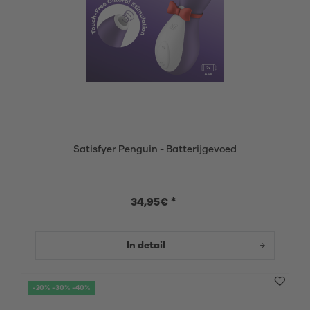
Satisfyer Penguin - Batterijgevoed
34,95€ *
In detail
-20% -30% -40%