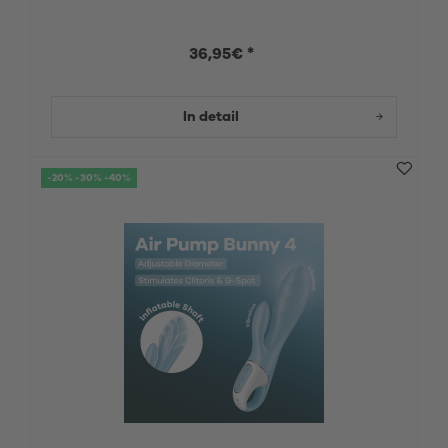
36,95€ *
In detail
-20% -30% -40%