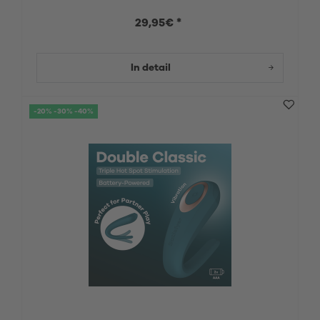
29,95€ *
In detail
-20% -30% -40%