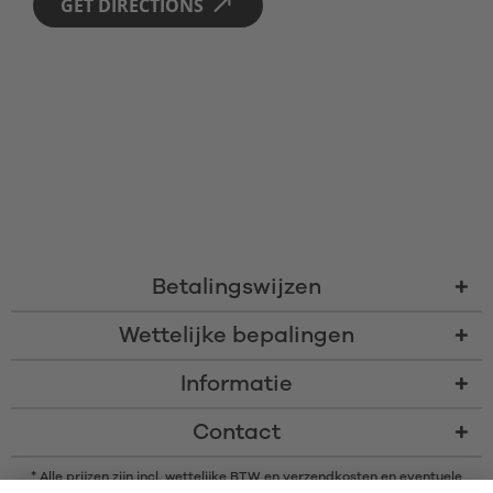
GET DIRECTIONS 
Betalingswijzen
Wettelijke bepalingen
Informatie
Contact
* Alle prijzen zijn incl. wettelijke BTW en
verzendkosten
en eventuele