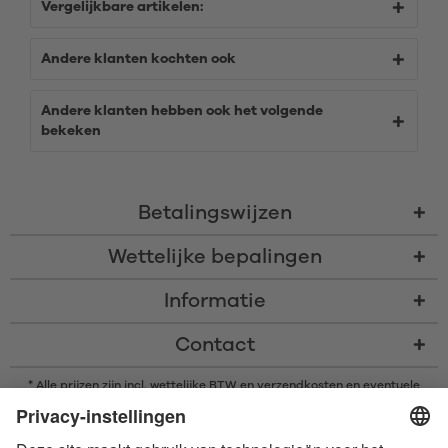
Vergelijkbare artikelen:
Andere klanten kochten ook
Andere klanten hebben ook het volgende
bekeken
Betalingswijzen
Wettelijke bepalingen
Informatie
Contact
* Alle prijzen zijn incl. wettelijke BTW en
verzendkosten
en eventuele
rembourskosten, indien niet anders beschreven
* Het woordmerk en de logo's van Bluetooth® zijn gedeponeerde