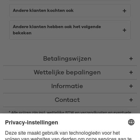
Andere klanten kochten ook
Andere klanten hebben ook het volgende
bekeken
Betalingswijzen
Wettelijke bepalingen
Informatie
Contact
* Alle prijzen zijn incl. wettelijke BTW en
verzendkosten
en eventuele
rembourskosten, indien niet anders beschreven
* Het woordmerk en de logo's van Bluetooth® zijn gedeponeerde
handelsmerken van Bluetooth SIG, Inc. en elk gebruik van dergelijke